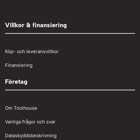
TIG-svetsning
Elaggregat
Tryckluft övrigt
Adaptrar
Övrigt
Röjsåg och trimmer
Tryckluftslang
Person och paketbil
Villkor & finansiering
Verkstadstvätt
Tunga fordon
Verktyg
Köp- och leveransvillkor
Vinschar
Finansiering
Företag
Om Toolhouse
Vanliga frågor och svar
Dataskyddsbeskrivning