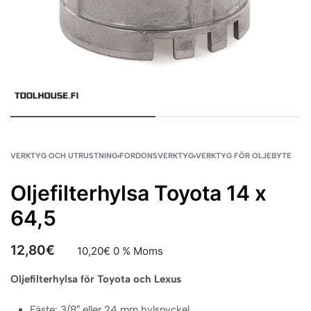
VERKTYG OCH UTRUSTNING
›
FORDONSVERKTYG
›
VERKTYG FÖR OLJEBYTE
Oljefilterhylsa Toyota 14 x
64,5
12,80
€
10,20
€
0 % Moms
Oljefilterhylsa för Toyota och Lexus
Fäste: 3/8″ eller 24 mm hylsnyckel