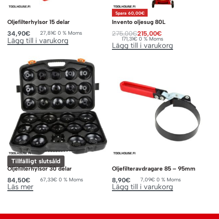
Spara 60,00€
Oljefilterhylsor 15 delar
Invento oljesug 80L
34,90
€
275,00
€
215,00
€
27,81
€
0 % Moms
171,31
€
0 % Moms
Lägg till i varukorg
Lägg till i varukorg
Tillfälligt slutsåld
Oljefilterhylsor 30 delar
Oljefilteravdragare 85 – 95mm
84,50
€
8,90
€
67,33
€
0 % Moms
7,09
€
0 % Moms
Läs mer
Lägg till i varukorg