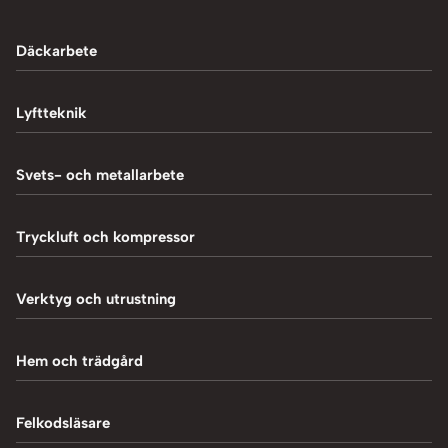
Däckarbete
Balanseringsmaskiner
Lyftteknik
Balanseringsvikter
1-Pelarlyft
Svets- och metallarbete
Chockluftare
2-Pelarlyft
Induktionsvärmare
Tryckluft och kompressor
Däckmaskiner
4-Pelarlyft
Metallbearbetning
Däckreparation
Blästring
Verktyg och utrustning
Saxlyft - Låglyft
MIG-svetsning
Däcksskärare
Kompressorer
Batteriladdare
Hem och trädgård
Plasmaskärning
Däckventiler
Luftpåfyllare
Fordonsverktyg
Svetstillbehör
Tillbehör och verktyg
Vedklyvar
Felkodsläsare
Mutterdragare
Hydraulpressar