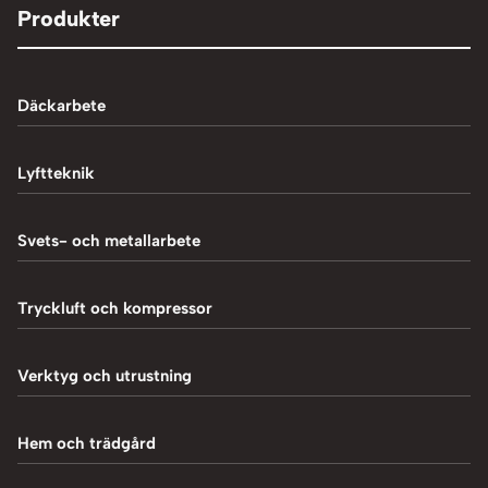
Produkter
Däckarbete
Balanseringsmaskiner
Lyftteknik
Balanseringsvikter
1-Pelarlyft
Svets- och metallarbete
Chockluftare
2-Pelarlyft
Induktionsvärmare
Tryckluft och kompressor
Däckmaskiner
4-Pelarlyft
Metallbearbetning
Däckreparation
Blästring
Verktyg och utrustning
Saxlyft - Låglyft
MIG-svetsning
Däcksskärare
Kompressorer
Batteriladdare
Hem och trädgård
Plasmaskärning
Däckventiler
Luftpåfyllare
Fordonsverktyg