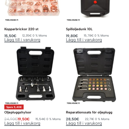
Kopparbrickor 220 st
Spilloljedunk 10L
15,50
€
19,80
€
12,35
€
0 % Moms
15,78
€
0 % Moms
Lägg till i varukorg
Lägg till i varukorg
Spara 5,40€
Oljepluggshylsor
Reparationssats för oljeplugg
24,90
€
19,50
€
28,50
€
15,54
€
0 % Moms
22,71
€
0 % Moms
Lägg till i varukorg
Lägg till i varukorg