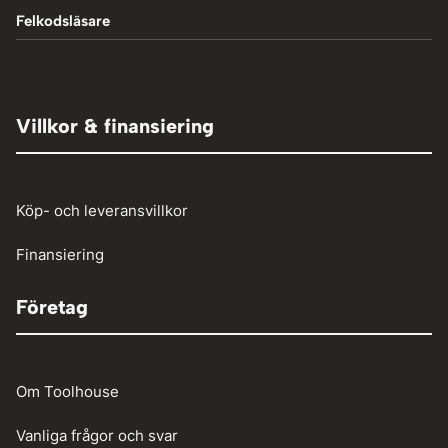
Svetstillbehör
Tillbehör och verktyg
Vedklyvar
Felkodsläsare
Mutterdragare
Hydraulpressar
TIG-svetsning
Elaggregat
Tryckluft övrigt
Adaptrar
Övrigt
Röjsåg och trimmer
Tryckluftslang
Person och paketbil
Villkor & finansiering
Verkstadstvätt
Tunga fordon
Verktyg
Köp- och leveransvillkor
Vinschar
Finansiering
Företag
Om Toolhouse
Vanliga frågor och svar