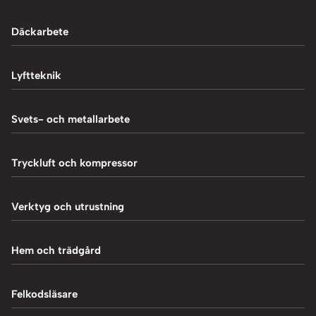
Däckarbete
Balanseringsmaskiner
Lyftteknik
Balanseringsvikter
1-Pelarlyft
Svets- och metallarbete
Chockluftare
2-Pelarlyft
Induktionsvärmare
Tryckluft och kompressor
Däckmaskiner
4-Pelarlyft
Metallbearbetning
Däckreparation
Blästring
Verktyg och utrustning
Saxlyft - Låglyft
MIG-svetsning
Däcksskärare
Kompressorer
Batteriladdare
Hem och trädgård
Plasmaskärning
Däckventiler
Luftpåfyllare
Fordonsverktyg
Svetstillbehör
Tillbehör och verktyg
Vedklyvar
Felkodsläsare
Mutterdragare
Hydraulpressar
TIG-svetsning