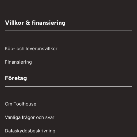
Elaggregat
Tryckluft övrigt
Adaptrar
Övrigt
Röjsåg och trimmer
Tryckluftslang
Person och paketbil
Villkor & finansiering
Verkstadstvätt
Tunga fordon
Verktyg
Köp- och leveransvillkor
Vinschar
Finansiering
Företag
Om Toolhouse
Vanliga frågor och svar
Dataskyddsbeskrivning