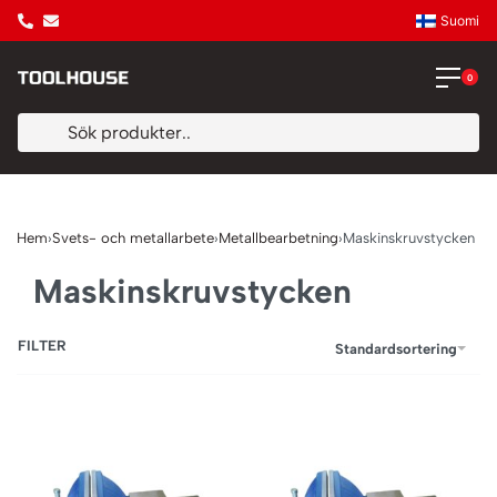
Suomi
0
Hem
›
Svets- och metallarbete
›
Metallbearbetning
›
Maskinskruvstycken
Maskinskruvstycken
FILTER
Standardsortering