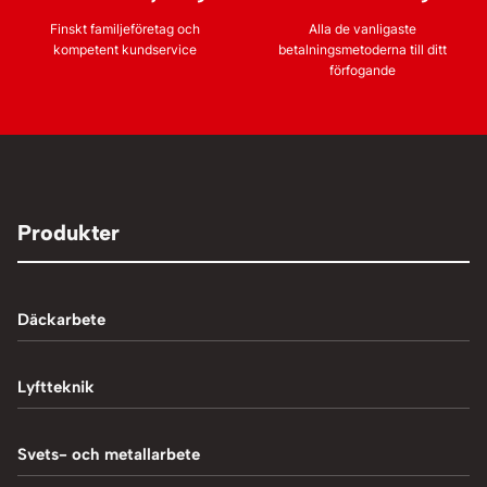
Finskt familjeföretag och
Alla de vanligaste
kompetent kundservice
betalningsmetoderna till ditt
förfogande
Produkter
Däckarbete
Balanseringsmaskiner
Lyftteknik
Balanseringsvikter
1-Pelarlyft
Svets- och metallarbete
Chockluftare