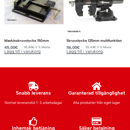
Maskinskruvstycke 150mm
Skruvstycke 125mm multifunktion
45,00
€
116,00
€
35,86
€
0 % Moms
92,43
€
0 % Moms
Lägg till i varukorg
Lägg till i varukorg
Snabb leverans
Garanterad tillgänglighet
Normal leveranstid 1-3 arbetsdagar
Alla produkter från eget lager
Inhemsk betjäning
Säker betalning