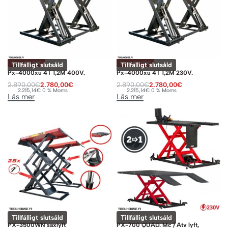
Spara 110,00€
Spara 110,00€
Tillfälligt slutsåld
Tillfälligt slutsåld
Px-4000xu 4T 1,2M 400V.
Px-4000xu 4T 1,2M 230V.
2.890,00
€
2.780,00
€
2.890,00
€
2.780,00
€
2.215,14
€
0 % Moms
2.215,14
€
0 % Moms
Läs mer
Läs mer
Tillfälligt slutsåld
Tillfälligt slutsåld
PX-3500WN saxlyft
PX-700 QUAD. Mc / Atv lyft,