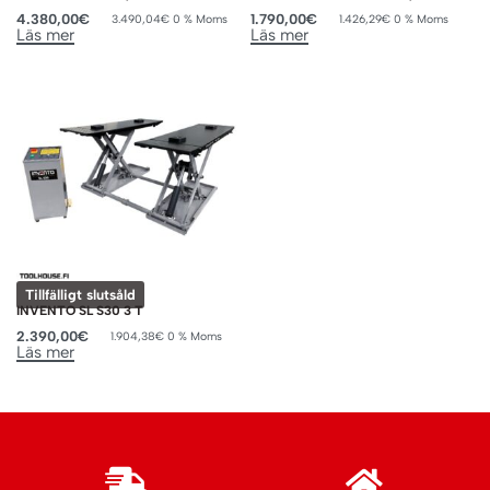
4.380,00
€
1.790,00
€
3.490,04
€
0 % Moms
1.426,29
€
0 % Moms
Läs mer
Läs mer
Tillfälligt slutsåld
INVENTO SL S30 3 T
2.390,00
€
1.904,38
€
0 % Moms
Läs mer