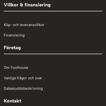
Tryckluftslang
Person och paketbil
Villkor & finansiering
Verkstadstvätt
Tunga fordon
Verktyg
Köp- och leveransvillkor
Vinschar
Finansiering
Företag
Om Toolhouse
Vanliga frågor och svar
Dataskyddsbeskrivning
Kontakt