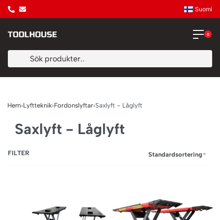
Suomi
0
Hem
›
Lyftteknik
›
Fordonslyftar
›
Saxlyft - Låglyft
Saxlyft - Låglyft
FILTER
Standardsortering