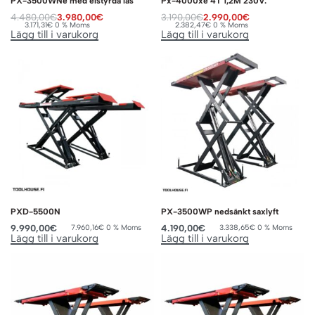
PX-3500WNe med elstyrda lås
Px-4000xe 4T 1,2M 230V.
4.480,00
€
3.980,00
€
3.190,00
€
2.990,00
€
3.171,31
€
0 % Moms
2.382,47
€
0 % Moms
Lägg till i varukorg
Lägg till i varukorg
PXD-5500N
PX-3500WP nedsänkt saxlyft
9.990,00
€
4.190,00
€
7.960,16
€
0 % Moms
3.338,65
€
0 % Moms
Lägg till i varukorg
Lägg till i varukorg