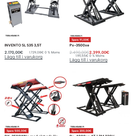
Spara 91,00€
INVENTO SL S35 3,5T
Px-3500xe
2.170,00
€
2.490,00
€
2.399,00
€
1.729,08
€
0 % Moms
1.911,55
€
0 % Moms
Lägg till i varukorg
Lägg till i varukorg
Spara 500,00€
Spara 200,00€