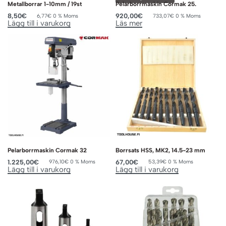
Metallborrar 1-10mm / 19st
Pelarborrmaskin Cormak 25.
8,50
€
920,00
€
6,77
€
0 % Moms
733,07
€
0 % Moms
Lägg till i varukorg
Läs mer
Pelarborrmaskin Cormak 32
Borrsats HSS, MK2, 14.5-23 mm
1.225,00
€
67,00
€
976,10
€
0 % Moms
53,39
€
0 % Moms
Lägg till i varukorg
Lägg till i varukorg