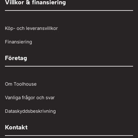
Person och paketbil
Villkor & finansiering
Verkstadstvätt
Tunga fordon
Verktyg
Köp- och leveransvillkor
Vinschar
Finansiering
Företag
Om Toolhouse
Vanliga frågor och svar
Dataskyddsbeskrivning
Kontakt