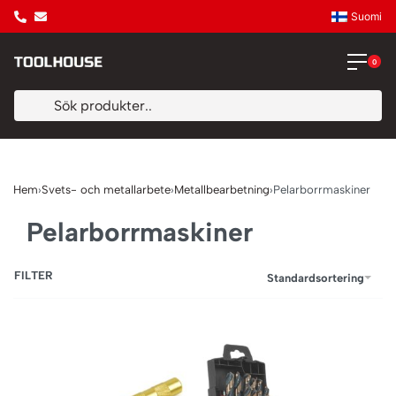
Suomi
0
Hem
›
Svets- och metallarbete
›
Metallbearbetning
›
Pelarborrmaskiner
Pelarborrmaskiner
FILTER
Standardsortering