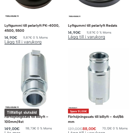
Lyftgummi till pelarlyft PK-4000,
Lyftgummi till pelarlyft Redats
4500, 5500
14,90
€
11,87
€
0 % Moms
Lägg till i varukorg
14,90
€
11,87
€
0 % Moms
Lägg till i varukorg
Spara 51,00€
Tillfälligt slutsåld
Förhöjningssats till billyft –
Förhöjningssats till billyft – 4st/86
100mm/4st
mm
149,00
€
139,00
€
88,00
€
118,73
€
0 % Moms
70,12
€
0 % Moms
Läs mer
Lägg till i varukorg