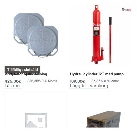
Tillfälligt slutsåld
Vridplattor hjulinställning
Hydraulcylinder 12T med pump
425,00
€
109,00
€
338,65
€
0 % Moms
86,85
€
0 % Moms
Läs mer
Lägg till i varukorg