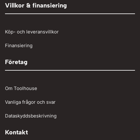
Tryckluftslang
Person och paketbil
Villkor & finansiering
Verkstadstvätt
Tunga fordon
Verktyg
Köp- och leveransvillkor
Vinschar
Finansiering
Företag
Om Toolhouse
Vanliga frågor och svar
Dataskyddsbeskrivning
Kontakt