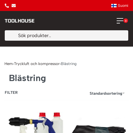
Suomi
0
Hem
›
Tryckluft och kompressor
›
Blästring
Blästring
FILTER
Standardsortering