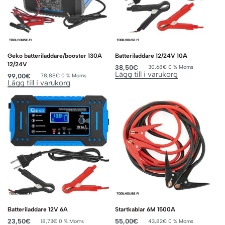
Geko batteriladdare/booster 130A
Batteriladdare 12/24V 10A
12/24V
38,50
€
30,68
€
0 % Moms
Lägg till i varukorg
99,00
€
78,88
€
0 % Moms
Lägg till i varukorg
Batteriladdare 12V 6A
Startkablar 6M 1500A
23,50
€
55,00
€
18,73
€
0 % Moms
43,82
€
0 % Moms