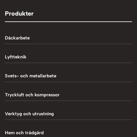
Produkter
Däckarbete
Balanseringsmaskiner
Lyftteknik
Balanseringsvikter
1-Pelarlyft
Svets- och metallarbete
Chockluftare
2-Pelarlyft
Induktionsvärmare
Tryckluft och kompressor
Däckmaskiner
4-Pelarlyft
Metallbearbetning
Däckreparation
Blästring
Verktyg och utrustning
Saxlyft - Låglyft
MIG-svetsning
Däcksskärare
Kompressorer
Batteriladdare
Hem och trädgård
Plasmaskärning
Däckventiler