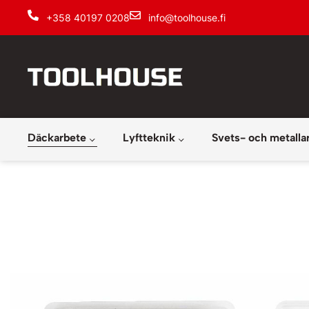
+358 40197 0208
info@toolhouse.fi
Däckarbete
Lyftteknik
Svets- och metalla