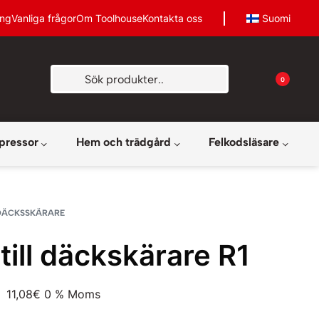
ing
Vanliga frågor
Om Toolhouse
Kontakta oss
Suomi
0
pressor
Hem och trädgård
Felkodsläsare
DÄCKSSKÄRARE
till däckskärare R1
11,08
€
0 % Moms