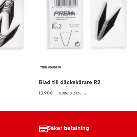
Blad till däckskärare R2
13,90
€
11,08
€
0 % Moms
Lägg till i varukorg
Säker betalning