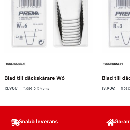
Blad till däckskärare W6
Blad till d
13,90
€
13,90
€
11,08
€
0 % Moms
11,08
Lägg till i varukorg
Lägg till i va
Snabb leverans
Garant