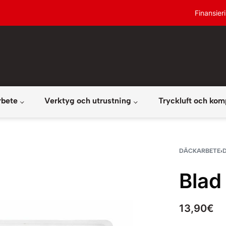
Finansier
rbete
Verktyg och utrustning
Tryckluft och kom
DÄCKARBETE
›
Blad 
13,90
€