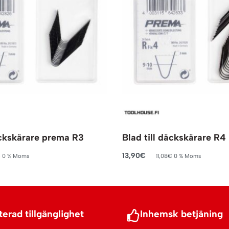
äckskärare prema R3
Blad till däckskärare R4
13,90
€
€
0 % Moms
11,08
€
0 % Moms
rukorg
Lägg till i varukorg
erad tillgänglighet
Inhemsk betjäning