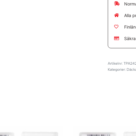
Norma
Alla p
Finlä
Säkra
TPA24
Kategorier:
Däck