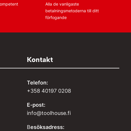
 kompetent
Alla de vanligaste
betalningsmetoderna till ditt
förfogande
Kontakt
Telefon:
+358 40197 0208
E-post:
info@toolhouse.fi
B
esöksadress: