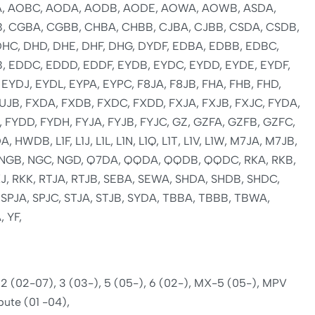
, AOBC, AODA, AODB, AODE, AOWA, AOWB, ASDA,
, CGBA, CGBB, CHBA, CHBB, CJBA, CJBB, CSDA, CSDB,
DHC, DHD, DHE, DHF, DHG, DYDF, EDBA, EDBB, EDBC,
, EDDC, EDDD, EDDF, EYDB, EYDC, EYDD, EYDE, EYDF,
 EYDJ, EYDL, EYPA, EYPC, F8JA, F8JB, FHA, FHB, FHD,
FUJB, FXDA, FXDB, FXDC, FXDD, FXJA, FXJB, FXJC, FYDA,
 FYDD, FYDH, FYJA, FYJB, FYJC, GZ, GZFA, GZFB, GZFC,
HWDB, L1F, L1J, L1L, L1N, L1Q, L1T, L1V, L1W, M7JA, M7JB,
 NGB, NGC, NGD, Q7DA, QQDA, QQDB, QQDC, RKA, RKB,
KJ, RKK, RTJA, RTJB, SEBA, SEWA, SHDA, SHDB, SHDC,
 SPJA, SPJC, STJA, STJB, SYDA, TBBA, TBBB, TBWA,
 YF,
 2 (02-07), 3 (03-), 5 (05-), 6 (02-), MX-5 (05-), MPV
bute (01 -04),