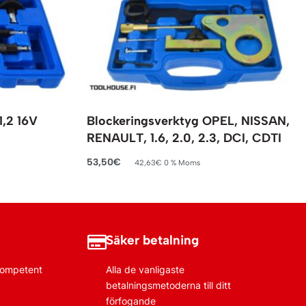
1,2 16V
Blockeringsverktyg OPEL, NISSAN,
RENAULT, 1.6, 2.0, 2.3, DCI, CDTI
53,50
€
42,63
€
0 % Moms
Lägg till i varukorg
Säker betalning
 kompetent
Alla de vanligaste
betalningsmetoderna till ditt
förfogande