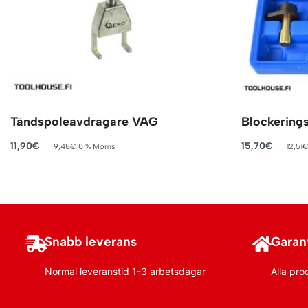
Tändspoleavdragare VAG
Blockering
11,90
€
15,70
€
9,48
€
0 % Moms
12,51
Lägg till i varukorg
Lägg till i va
Snabb leverans
Garant
Normal leveranstid 1-3 arbetsdagar
Alla pro