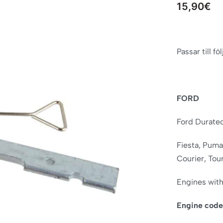
15,90
€
Passar till f
FORD
Ford Duratec
Fiesta, Pum
Courier, Tou
Engines with 
Engine code