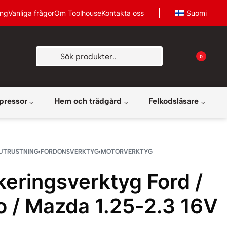
ing
Vanliga frågor
Om Toolhouse
Kontakta oss
Suomi
0
pressor
Hem och trädgård
Felkodsläsare
UTRUSTNING
›
FORDONSVERKTYG
›
MOTORVERKTYG
keringsverktyg Ford /
o / Mazda 1.25-2.3 16V