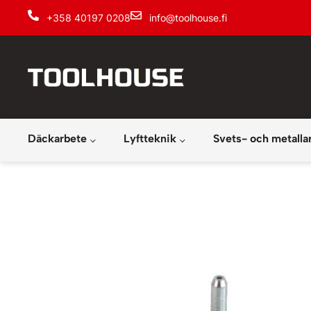
+358 40197 0208
info@toolhouse.fi
Däckarbete
Lyftteknik
Svets- och metalla