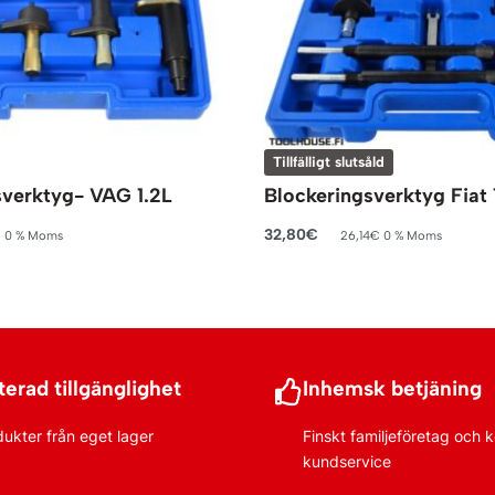
Tillfälligt slutsåld
sverktyg- VAG 1.2L
Blockeringsverktyg Fiat 
32,80
€
€
0 % Moms
26,14
€
0 % Moms
rukorg
Läs mer
erad tillgänglighet
Inhemsk betjäning
dukter från eget lager
Finskt familjeföretag och
kundservice