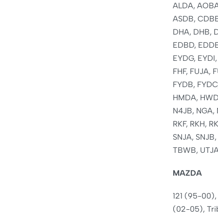
ALDA, AOBA
ASDB, CDBB
DHA, DHB, 
EDBD, EDDB
EYDG, EYDI,
FHF, FUJA, 
FYDB, FYDC,
HMDA, HWDA, 
N4JB, NGA,
RKF, RKH, R
SNJA, SNJB,
TBWB, UTJA,
MAZDA
121 (95-00),
(02-05), Tri