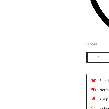
I LAGER
Frakt
Norma
Alla p
Finlä