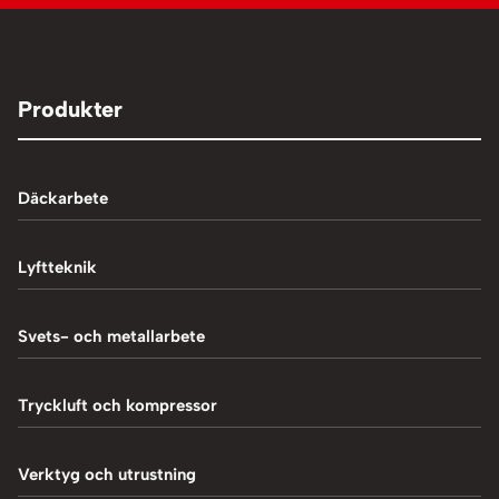
Produkter
Däckarbete
Balanseringsmaskiner
Lyftteknik
Balanseringsvikter
1-Pelarlyft
Svets- och metallarbete
Chockluftare
2-Pelarlyft
Induktionsvärmare
Tryckluft och kompressor
Däckmaskiner
4-Pelarlyft
Metallbearbetning
Däckreparation
Blästring
Verktyg och utrustning
Saxlyft - Låglyft
MIG-svetsning