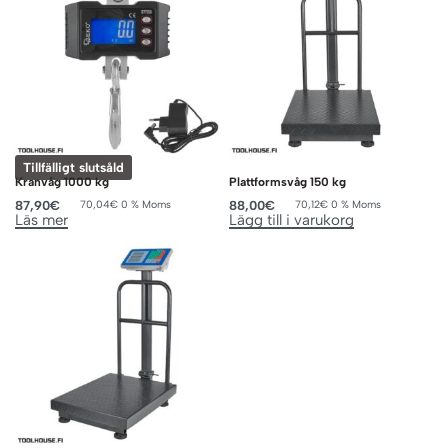
Tillfälligt slutsåld
Kranvåg 1000 kg
Plattformsvåg 150 kg
87,90
€
88,00
€
70,04
€
0 % Moms
70,12
€
0 % Moms
Läs mer
Lägg till i varukorg