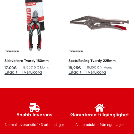
Sidavbitare Tvardy 180mm
Spetslåstång Tvardy 225mm
17,00
€
18,95
€
13,55
€
0 % Moms
15,10
€
0 % Moms
Lägg till i varukorg
Lägg till i varukorg
Snabb leverans
Garanterad tillgänglighet
Normal leveranstid 1-3 arbetsdagar
Alla produkter från eget lager