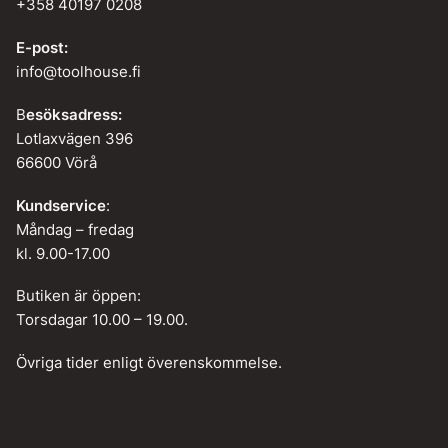
+358 40197 0208
E-post:
info@toolhouse.fi
B
esöksadress:
Lotlaxvägen 396
66600 Vörå
Kundservice
:
Måndag – fredag
kl. 9.00-17.00
Butiken är öppen:
Torsdagar 10.00 – 19.00.
Övriga tider enligt överenskommelse.