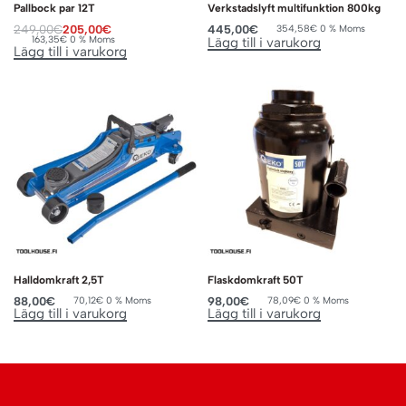
Pallbock par 12T
Verkstadslyft multifunktion 800kg
249,00
€
205,00
€
445,00
€
354,58
€
0 % Moms
163,35
€
0 % Moms
Lägg till i varukorg
Lägg till i varukorg
Halldomkraft 2,5T
Flaskdomkraft 50T
88,00
€
98,00
€
70,12
€
0 % Moms
78,09
€
0 % Moms
Lägg till i varukorg
Lägg till i varukorg