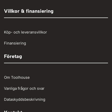
Övrigt
Röjsåg och trimmer
Tryckluftslang
Person och paketbil
Villkor & finansiering
Verkstadstvätt
Tunga fordon
Verktyg
Köp- och leveransvillkor
Vinschar
Finansiering
Företag
Om Toolhouse
Vanliga frågor och svar
Dataskyddsbeskrivning