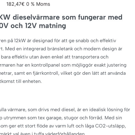
182,47
€
0 % Moms
KW dieselvärmare som fungerar med
0V och 12V matning
en på 12kW är designad för att ge snabb och effektiv
t. Med en integrerad bränsletank och modern design är
 bara effektiv utan även enkel att transportera och
Värmaren har en kontrollpanel som möjliggör exakt justering
etrar, samt en fjärrkontroll, vilket gör den lätt att använda
tkomst till enheten.
lla värmare, som drivs med diesel, är en idealisk lösning för
p utrymmen som tex garage, stugor och förråd. Med sin
 som ger ett stort flöde av varm luft och låga CO2-utsläpp,
märkt val även i tuffa väderförhållanden.