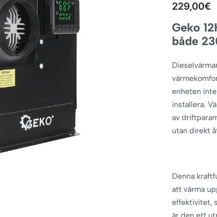
229,00
€
Geko 12
både 23
Dieselvärmar
värmekomfor
enheten inte
installera. 
av driftparam
utan direkt å
Denna kraftfu
att värma up
effektivitet,
är den ett ut