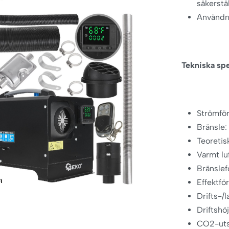
säkerstä
Användni
Tekniska spe
Strömför
Bränsle:
Teoretis
Varmt lu
Bränslef
Effektf
Drifts-/
Driftshö
CO2-uts