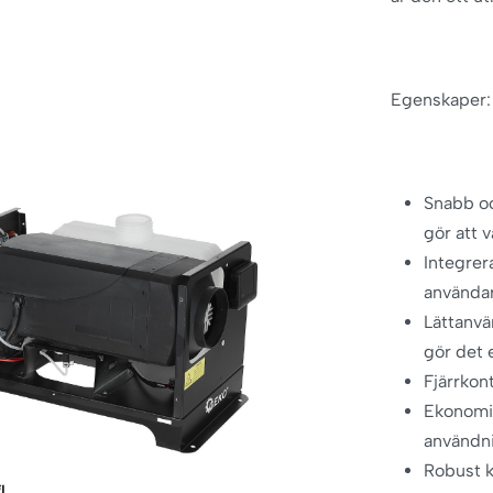
Egenskaper:
Snabb oc
gör att 
Integrer
användar
Lättanvä
gör det e
Fjärrkont
Ekonomis
användni
Robust k