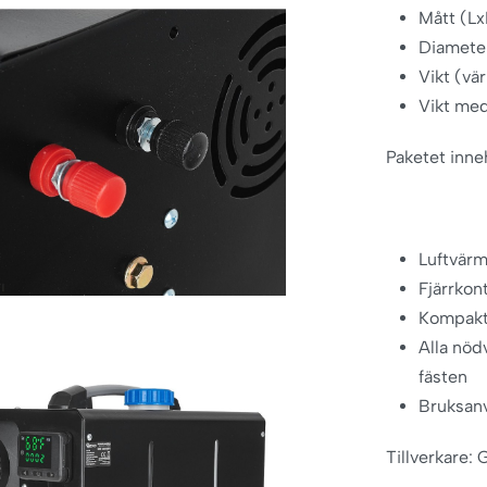
Mått (L
Diameter
Vikt (vä
Vikt med
Paketet inneh
Luftvär
Fjärrkont
Kompakt 
Alla nöd
fästen
Bruksan
Tillverkare: