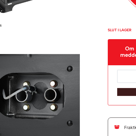
SLUT I LAGER
Om p
meddel
Frakt