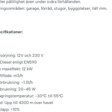
ller pålitlighet även under svåra förhållanden.
ngsområden: garage, förråd, stugor, byggplatser, tält mm.
cifikationer:
sörjning: 12V och 230 V
 Diesel enligt EN590
k maxeffekt: 12 kW
ftflöde: m3/h
örbrukning: ~1.0l/h
örbrukning: 20–45 W
lagringstemperatur: -30℃ till 55℃
jd: Upp till 4300 m över havet
läpp: <10%