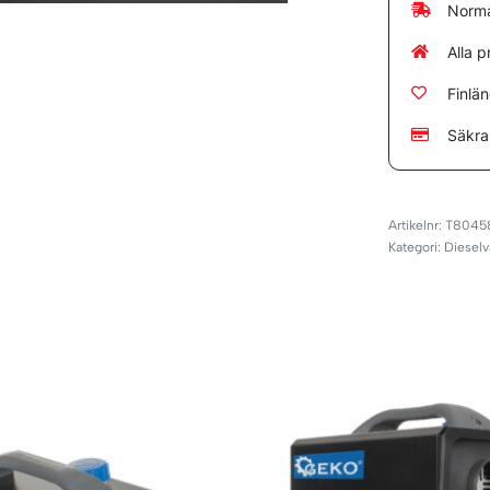
Norma
Alla p
Finlä
Säkra
T8045
Kategori:
Diesel