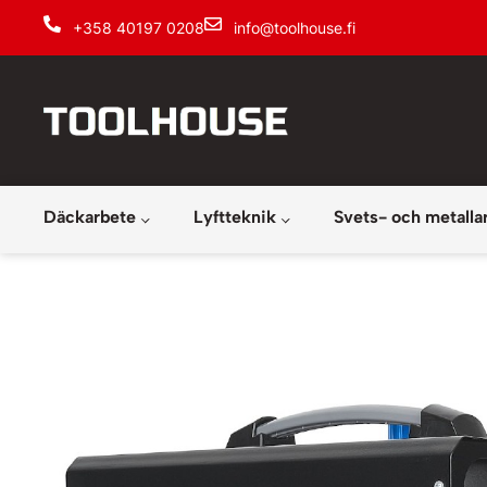
+358 40197 0208
info@toolhouse.fi
Däckarbete
Lyftteknik
Svets- och metalla