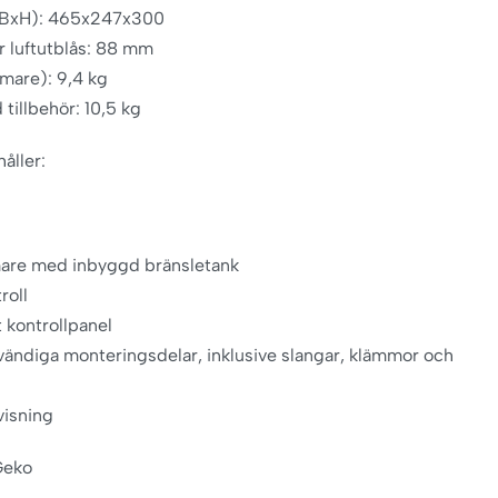
xBxH): 465x247x300
 luftutblås: 88 mm
rmare): 9,4 kg
 tillbehör: 10,5 kg
åller:
mare med inbyggd bränsletank
roll
kontrollpanel
vändiga monteringsdelar, inklusive slangar, klämmor och
visning
 Geko