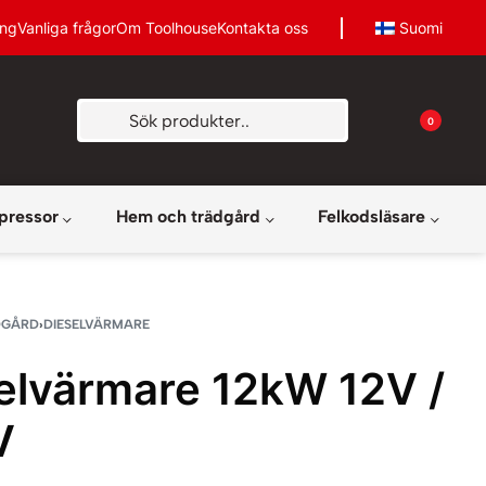
ing
Vanliga frågor
Om Toolhouse
Kontakta oss
Suomi
0
pressor
Hem och trädgård
Felkodsläsare
DGÅRD
›
DIESELVÄRMARE
elvärmare 12kW 12V /
V