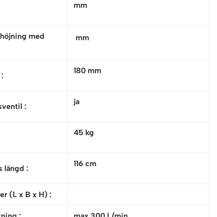
mm
rhöjning med
mm
180 mm
 :
ja
ventil :
45 kg
116 cm
s längd
:
r (L x B x H)
:
ning :
max 300 L/min