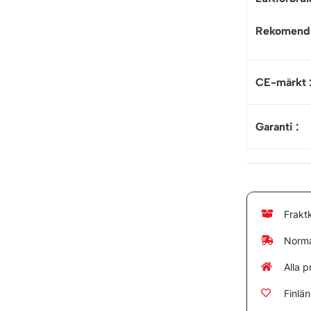
Rekomender
CE-märkt
Garanti
:
Frakt
Norma
Alla p
Finlä