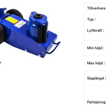
Tillverkar
Typ :
Lyftkraft :
Min höjd
:
Max höjd
:
Slaglängd
Förhöjnings