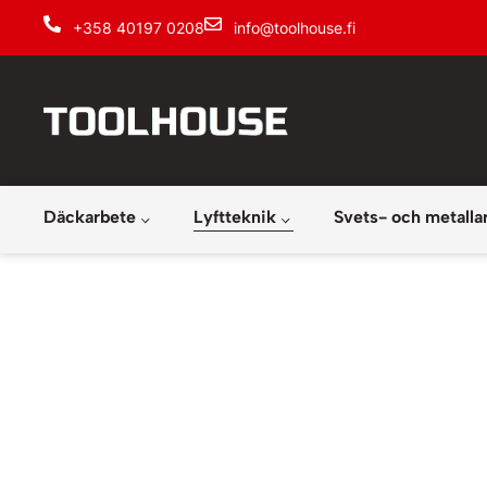
+358 40197 0208
info@toolhouse.fi
Däckarbete
Lyftteknik
Svets- och metalla