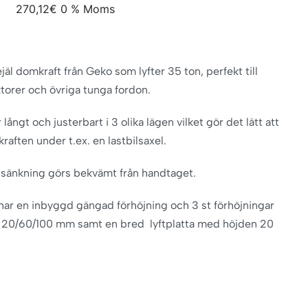
270,12
€
0 % Moms
äl domkraft från Geko som lyfter 35 ton, perfekt till
aktorer och övriga tunga fordon.
långt och justerbart i 3 olika lägen vilket gör det lätt att
raften under t.ex. en lastbilsaxel.
 sänkning görs bekvämt från handtaget.
ar en inbyggd gängad förhöjning och 3 st förhöjningar
 20/60/100 mm samt en bred lyftplatta med höjden 20