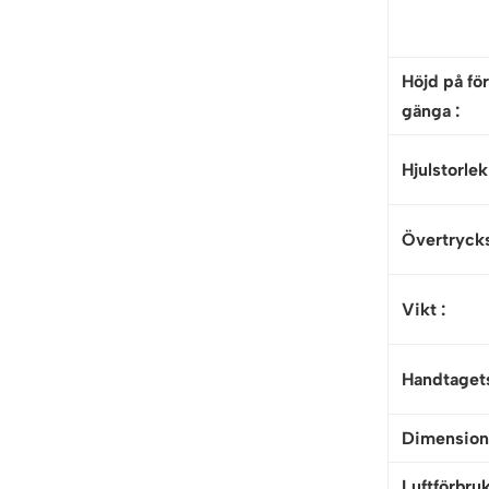
Höjd på fö
gänga :
Hjulstorlek
Övertrycks
Vikt
:
Handtaget
Dimensione
Luftförbruk