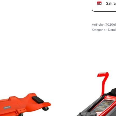
Säkra
T0206
Kategorier:
Domkr