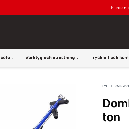
Finansier
rbete
Verktyg och utrustning
Tryckluft och kom
LYFTTEKNIK
›
DO
Domk
ton