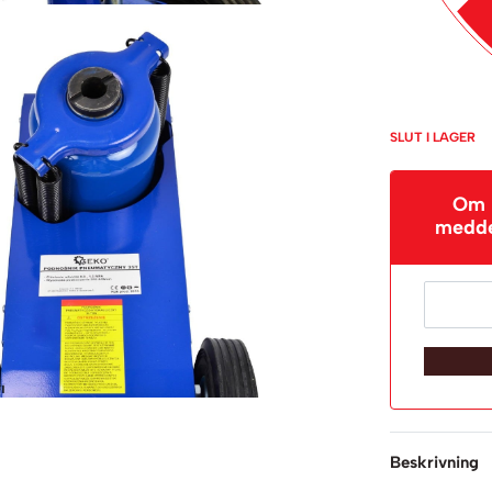
SLUT I LAGER
Om p
meddel
Beskrivning