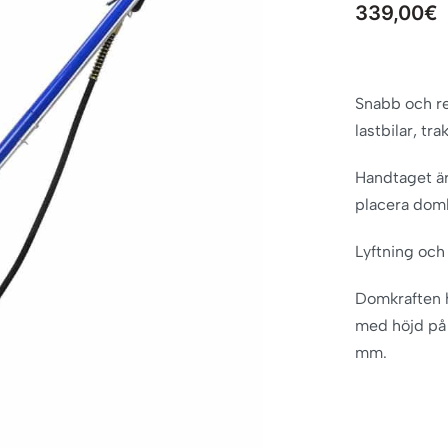
339,00
€
Snabb och rej
lastbilar, tr
Handtaget är 
placera domk
Lyftning och
Domkraften h
med höjd på
mm.