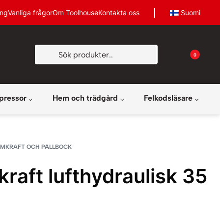
ing
Vanliga frågor
Om Toolhouse
Kontakta oss
Suomi
0
pressor
Hem och trädgård
Felkodsläsare
MKRAFT OCH PALLBOCK
raft lufthydraulisk 35