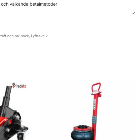
 och välkända betalmetoder
1
aft och pallbock
,
Lyftteknik