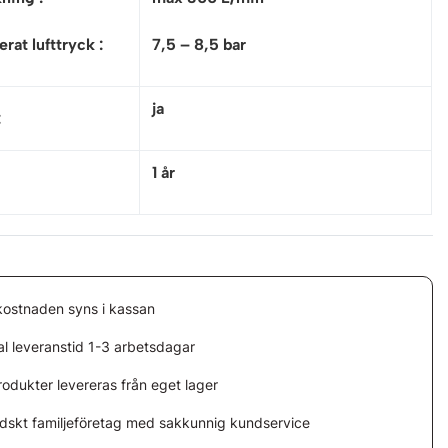
at lufttryck :
7,5 – 8,5 bar
ja
:
1 år
kostnaden syns i kassan
l leveranstid 1-3 arbetsdagar
rodukter levereras från eget lager
ndskt familjeföretag med sakkunnig kundservice