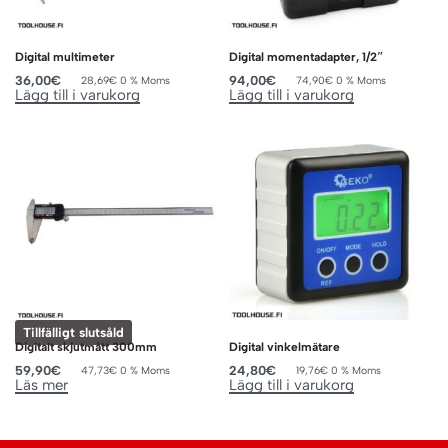
Digital multimeter
Digital momentadapter, 1/2″
36,00
€
94,00
€
28,69
€
0 % Moms
74,90
€
0 % Moms
Lägg till i varukorg
Lägg till i varukorg
Tillfälligt slutsåld
Digitalt skjutmått 300mm
Digital vinkelmätare
59,90
€
24,80
€
47,73
€
0 % Moms
19,76
€
0 % Moms
Läs mer
Lägg till i varukorg