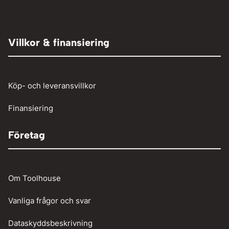
TIG-svetsning
Elaggregat
Tryckluft övrigt
Adaptrar
Övrigt
Röjsåg och trimmer
Tryckluftslang
Person och paketbil
Villkor & finansiering
Verkstadstvätt
Tunga fordon
Verktyg
Köp- och leveransvillkor
Vinschar
Finansiering
Företag
Om Toolhouse
Vanliga frågor och svar
Dataskyddsbeskrivning