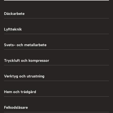
Däckarbete
Balanseringsmaskiner
Lyftteknik
Balanseringsvikter
1-Pelarlyft
Svets- och metallarbete
Chockluftare
2-Pelarlyft
Induktionsvärmare
Tryckluft och kompressor
Däckmaskiner
4-Pelarlyft
Metallbearbetning
Däckreparation
Blästring
Verktyg och utrustning
Saxlyft - Låglyft
MIG-svetsning
Däcksskärare
Kompressorer
Batteriladdare
Hem och trädgård
Plasmaskärning
Däckventiler
Luftpåfyllare
Fordonsverktyg
Svetstillbehör
Tillbehör och verktyg
Vedklyvar
Felkodsläsare
Mutterdragare
Hydraulpressar