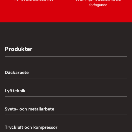
förfogande
Produkter
Däckarbete
Balanseringsmaskiner
Lyftteknik
Balanseringsvikter
1-Pelarlyft
Svets- och metallarbete
Chockluftare
2-Pelarlyft
Induktionsvärmare
Tryckluft och kompressor
Däckmaskiner