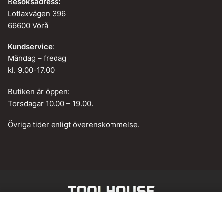
B
esöksadress:
Lotlaxvägen 396
66600 Vörå
Kundservice
:
Måndag – fredag
kl. 9.00-17.00
Butiken är öppen:
Torsdagar 10.00 – 19.00.
Övriga tider enligt överenskommelse.
Web design by
BAMM!
Lägg till i varukorg