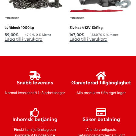
Lyftblock 1000kg
Elvinsch 12V 1361kg
59,00
€
167,00
€
47,01
€
0 % Moms
133,07
€
0 % Moms
Lägg till i varukorg
Lägg till i varukorg
Snabb leverans
Garanterad tillgänglighet
Normal leveranstid 1-3 arbetsdagar
Alla produkter från eget lager
Inhemsk betjäning
Säker betalning
Finskt familjeföretag och
Alla de vanligaste
kompetent kundservice
betalningsmetoderna till ditt