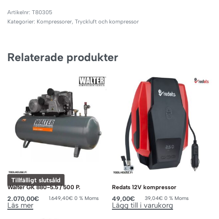
T80305
Kategorier:
Kompressorer
,
Tryckluft och kompressor
Relaterade produkter
Tillfälligt slutsåld
Walter GK 880-5.5 / 500 P.
Redats 12V kompressor
2.070,00
€
49,00
€
1.649,40
€
0 % Moms
39,04
€
0 % Moms
Läs mer
Lägg till i varukorg