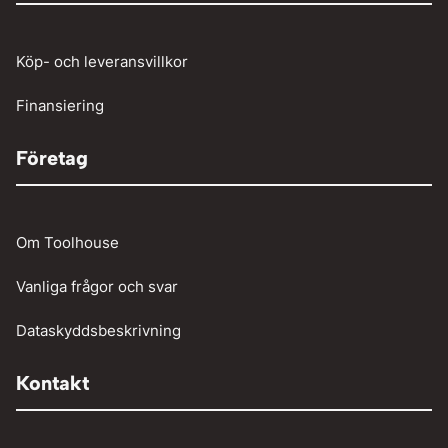
Tunga fordon
Verktyg
Köp- och leveransvillkor
Vinschar
Finansiering
Företag
Om Toolhouse
Vanliga frågor och svar
Dataskyddsbeskrivning
Kontakt