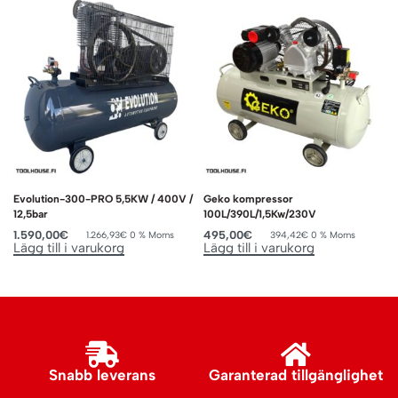
Evolution-300-PRO 5,5KW / 400V /
Geko kompressor
12,5bar
100L/390L/1,5Kw/230V
1.590,00
€
495,00
€
1.266,93
€
0 % Moms
394,42
€
0 % Moms
Lägg till i varukorg
Lägg till i varukorg
Snabb leverans
Garanterad tillgänglighet