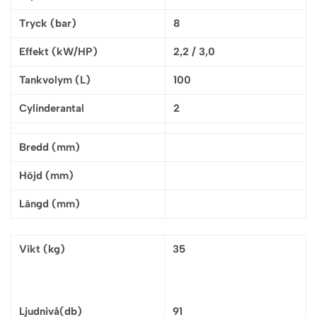
Tryck (bar)
8
Effekt (kW/HP)
2,2 / 3,0
Tankvolym (L)
100
Cylinderantal
2
Bredd (mm)
Höjd (mm)
Längd (mm)
Vikt (kg)
35
Ljudnivå(db)
91