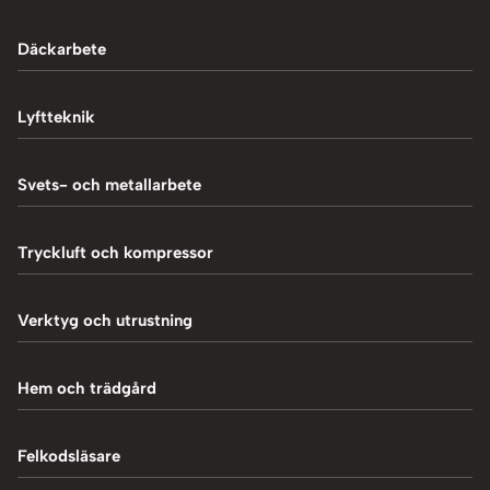
Däckarbete
Balanseringsmaskiner
Lyftteknik
Balanseringsvikter
1-Pelarlyft
Svets- och metallarbete
Chockluftare
2-Pelarlyft
Induktionsvärmare
Tryckluft och kompressor
Däckmaskiner
4-Pelarlyft
Metallbearbetning
Däckreparation
Blästring
Verktyg och utrustning
Saxlyft - Låglyft
MIG-svetsning
Däcksskärare
Kompressorer
Batteriladdare
Hem och trädgård
Plasmaskärning
Däckventiler
Luftpåfyllare
Fordonsverktyg
Svetstillbehör
Tillbehör och verktyg
Vedklyvar
Felkodsläsare
Mutterdragare
Hydraulpressar
TIG-svetsning