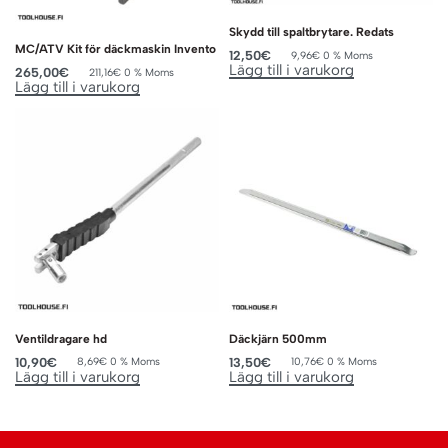
Skydd till spaltbrytare. Redats
MC/ATV Kit för däckmaskin Invento
12,50
€
9,96
€
0 % Moms
Lägg till i varukorg
265,00
€
211,16
€
0 % Moms
Lägg till i varukorg
Ventildragare hd
Däckjärn 500mm
10,90
€
13,50
€
8,69
€
0 % Moms
10,76
€
0 % Moms
Lägg till i varukorg
Lägg till i varukorg