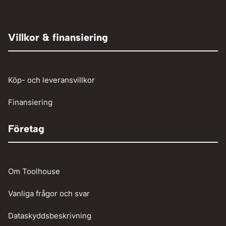
Elaggregat
Tryckluft övrigt
Adaptrar
Övrigt
Röjsåg och trimmer
Tryckluftslang
Person och paketbil
Villkor & finansiering
Verkstadstvätt
Tunga fordon
Verktyg
Köp- och leveransvillkor
Vinschar
Finansiering
Företag
Om Toolhouse
Vanliga frågor och svar
Dataskyddsbeskrivning