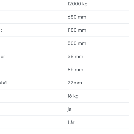
12000 kg
680 mm
d
:
1180 mm
:
500 mm
ter
38 mm
85 mm
shål
22mm
16 kg
ja
1 år