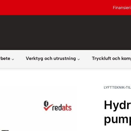
Finansier
rbete
Verktyg och utrustning
Tryckluft och kom
LYFTTEKNIK
›
TI
Hydr
pum