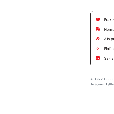
Frakt
Norma
Alla p
Finlä
Säkra
T1000
Kategorier:
Lyftt