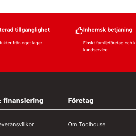
rukorg
erad tillgänglighet
Inhemsk betjäning
dukter från eget lager
Finskt familjeföretag och
kundservice
& finansiering
Företag
everansvillkor
Om Toolhouse