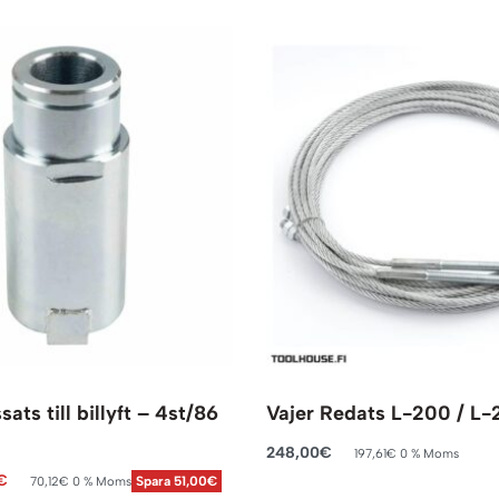
ats till billyft – 4st/86
Vajer Redats L-200 / L-
248,00
€
197,61
€
0 % Moms
Lägg till i varukorg
€
70,12
€
0 % Moms
Spara 51,00€