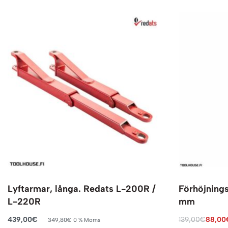
Lyftarmar, långa. Redats L-200R /
Förhöjningss
L-220R
mm
439,00
€
139,00
€
88,00
349,80
€
0 % Moms