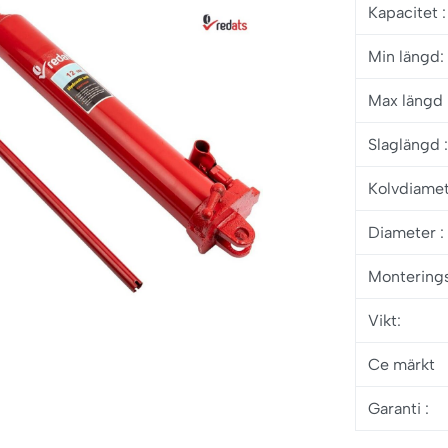
Kapacitet
:
Min längd:
Max läng
Slaglängd 
Kolvdiame
Diameter :
Montering
Vikt:
Ce märkt
Garanti
: