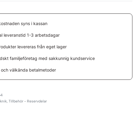
kostnaden syns i kassan
l leveranstid 1-3 arbetsdagar
rodukter levereras från eget lager
ndskt familjeföretag med sakkunnig kundservice
 och välkända betalmetoder
54
eknik
,
Tillbehör - Reservdelar