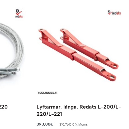
220
Lyftarmar, långa. Redats L-200/L-
220/L-221
390,00
€
310,76
€
0 % Moms