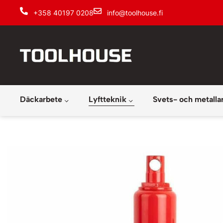
+358 40197 0208
info@toolhouse.fi
Däckarbete
Lyftteknik
Svets- och metalla