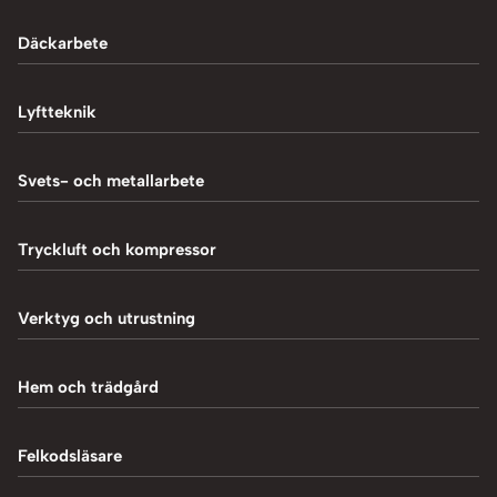
Däckarbete
Balanseringsmaskiner
Lyftteknik
Balanseringsvikter
1-Pelarlyft
Svets- och metallarbete
Chockluftare
2-Pelarlyft
Induktionsvärmare
Tryckluft och kompressor
Däckmaskiner
4-Pelarlyft
Metallbearbetning
Däckreparation
Blästring
Verktyg och utrustning
Saxlyft - Låglyft
MIG-svetsning
Däcksskärare
Kompressorer
Batteriladdare
Hem och trädgård
Plasmaskärning
Däckventiler
Luftpåfyllare
Fordonsverktyg
Svetstillbehör
Tillbehör och verktyg
Vedklyvar
Felkodsläsare
Mutterdragare
Hydraulpressar
TIG-svetsning