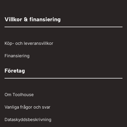
Elaggregat
Tryckluft övrigt
Adaptrar
Övrigt
Röjsåg och trimmer
Tryckluftslang
Person och paketbil
Villkor & finansiering
Verkstadstvätt
Tunga fordon
Verktyg
Köp- och leveransvillkor
Vinschar
Finansiering
Företag
Om Toolhouse
Vanliga frågor och svar
Dataskyddsbeskrivning