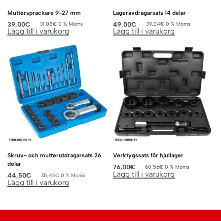
Mutterspräckare 9-27 mm
Lageravdragarsats 14 delar
39,00
€
49,00
€
31,08
€
0 % Moms
39,04
€
0 % Moms
Lägg till i varukorg
Lägg till i varukorg
Skruv- och mutterutdragarsats 26
Verktygssats för hjullager
delar
76,00
€
60,56
€
0 % Moms
Lägg till i varukorg
44,50
€
35,46
€
0 % Moms
Lägg till i varukorg