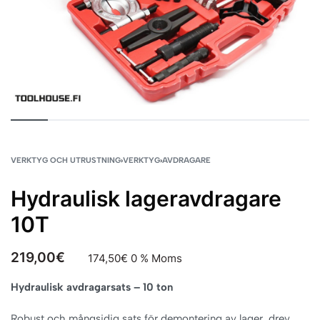
VERKTYG OCH UTRUSTNING
›
VERKTYG
›
AVDRAGARE
Hydraulisk lageravdragare
10T
219,00
€
174,50
€
0 % Moms
Hydraulisk avdragarsats – 10 ton
Robust och mångsidig sats för demontering av lager, drev,