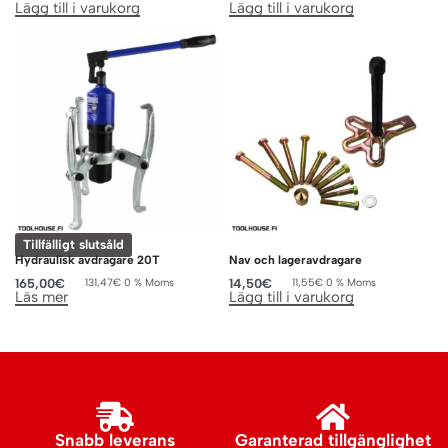
Lägg till i varukorg
Lägg till i varukorg
Tillfälligt slutsåld
Hydraulisk avdragare 20T
Nav och lageravdragare
165,00
€
14,50
€
131,47
€
0 % Moms
11,55
€
0 % Moms
Läs mer
Lägg till i varukorg
Snabb leverans
Garanterad tillgänglighet