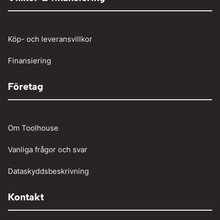
Tunga fordon
Verktyg
Köp- och leveransvillkor
Vinschar
Finansiering
Företag
Om Toolhouse
Vanliga frågor och svar
Dataskyddsbeskrivning
Kontakt