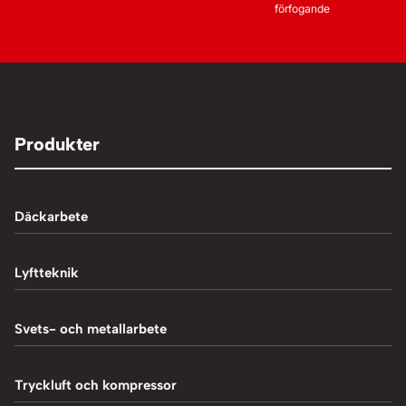
förfogande
Produkter
Däckarbete
Balanseringsmaskiner
Lyftteknik
Balanseringsvikter
1-Pelarlyft
Svets- och metallarbete
Chockluftare
2-Pelarlyft
Induktionsvärmare
Tryckluft och kompressor
Däckmaskiner
4-Pelarlyft