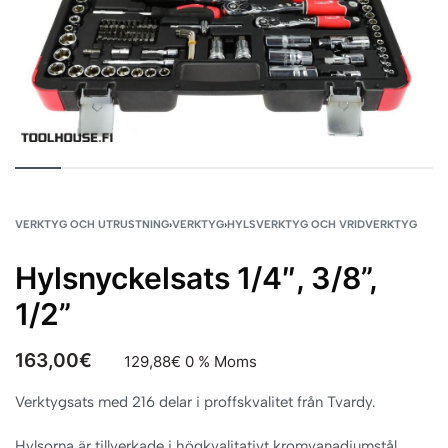
VERKTYG OCH UTRUSTNING
›
VERKTYG
›
HYLSVERKTYG OCH VRIDVERKTYG
Hylsnyckelsats 1/4″, 3/8”,
1/2”
163,00
€
129,88
€
0 % Moms
Verktygsats med 216 delar i proffskvalitet från Tvardy.
Hylsorna är tillverkade i högkvalitativt kromvanadiumstål