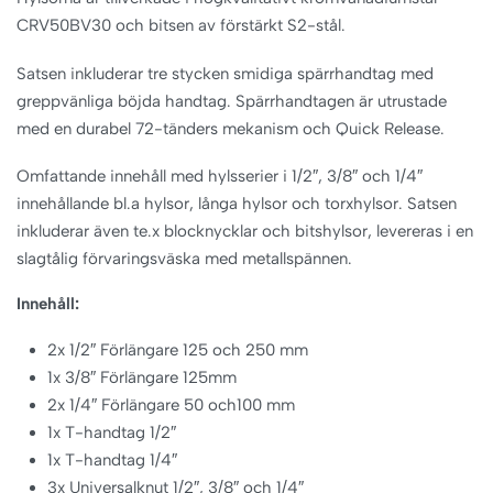
CRV50BV30 och bitsen av förstärkt S2-stål.
Satsen inkluderar tre stycken smidiga spärrhandtag med
greppvänliga böjda handtag. Spärrhandtagen är utrustade
med en durabel 72-tänders mekanism och Quick Release.
Omfattande innehåll med hylsserier i 1/2″, 3/8″ och 1/4″
innehållande bl.a hylsor, långa hylsor och torxhylsor. Satsen
inkluderar även te.x blocknycklar och bitshylsor, levereras i en
slagtålig förvaringsväska med metallspännen.
Innehåll:
2x 1/2″ Förlängare 125 och 250 mm
1x 3/8″ Förlängare 125mm
2x 1/4″ Förlängare 50 och100 mm
1x T-handtag 1/2″
1x T-handtag 1/4″
3x Universalknut 1/2″, 3/8″ och 1/4″