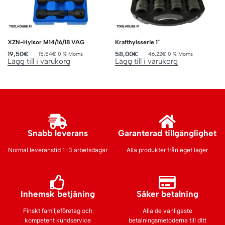
XZN-Hylsor M14/16/18 VAG
Krafthylsserie 1″
19,50
€
58,00
€
15,54
€
0 % Moms
46,22
€
0 % Moms
Lägg till i varukorg
Lägg till i varukorg
Snabb leverans
Garanterad tillgänglighet
Normal leveranstid 1-3 arbetsdagar
Alla produkter från eget lager
Inhemsk betjäning
Säker betalning
Finskt familjeföretag och
Alla de vanligaste
kompetent kundservice
betalningsmetoderna till ditt