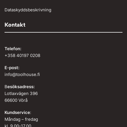
Dataskyddsbeskrivning
Kontakt
Telefon:
+358 40197 0208
E-post:
info@toolhouse.fi
B
esöksadress:
Lotlaxvägen 396
66600 Vörå
Kundservice
:
Måndag – fredag
kl. 9.00-17.00