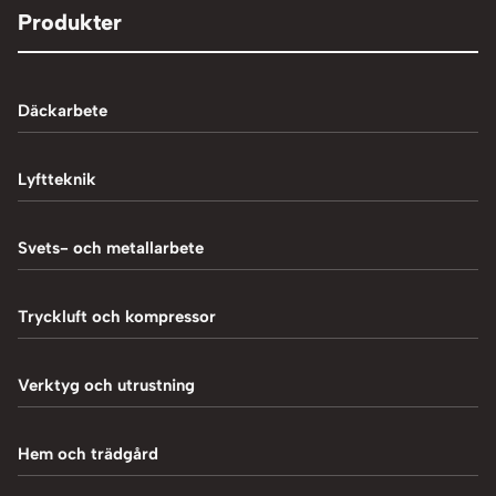
Produkter
Däckarbete
Balanseringsmaskiner
Lyftteknik
Balanseringsvikter
1-Pelarlyft
Svets- och metallarbete
Chockluftare
2-Pelarlyft
Induktionsvärmare
Tryckluft och kompressor
Däckmaskiner
4-Pelarlyft
Metallbearbetning
Däckreparation
Blästring
Verktyg och utrustning
Saxlyft - Låglyft
MIG-svetsning
Däcksskärare
Kompressorer
Batteriladdare
Hem och trädgård
Plasmaskärning
Däckventiler
Luftpåfyllare