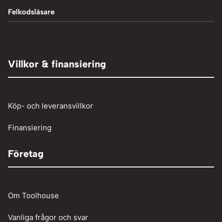
Fordonsverktyg
Svetstillbehör
Tillbehör och verktyg
Vedklyvar
Felkodsläsare
Mutterdragare
Hydraulpressar
TIG-svetsning
Elaggregat
Tryckluft övrigt
Adaptrar
Övrigt
Röjsåg och trimmer
Tryckluftslang
Person och paketbil
Villkor & finansiering
Verkstadstvätt
Tunga fordon
Verktyg
Köp- och leveransvillkor
Vinschar
Finansiering
Företag
Om Toolhouse
Vanliga frågor och svar