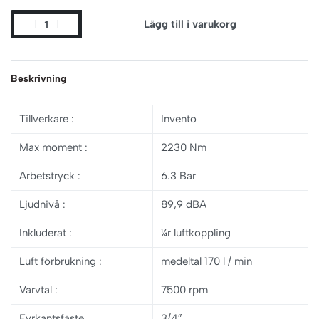
Lägg till i varukorg
Beskrivning
Tillverkare
:
Invento
Max moment
:
2230 Nm
Arbetstryck
:
6.3 Bar
Ljudnivå
:
89,9 dBA
Inkluderat
:
¼r luftkoppling
Luft förbrukning
:
medeltal 170 l / min
Varvtal :
7500 rpm
Fyrkantsfäste
3/4″