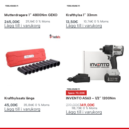
Mutterdragare 1″ 4800Nm GEKO
Krafthylsa 1″ 33mm
265,00
€
13,50
€
211,16
€
0 % Moms
10,76
€
0 % Moms
Lägg till i varukorg
Lägg till i varukorg
Spara 70,00€
Krafthylssats långa
INVENTO AS63 – 1/2″ 1200Nm
45,00
€
219,00
€
149,00
€
35,86
€
0 % Moms
118,73
€
0 % Moms
Lägg till i varukorg
Lägg till i varukorg