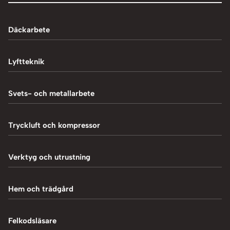
Däckarbete
Balanseringsmaskiner
Lyftteknik
Balanseringsvikter
1-Pelarlyft
Svets- och metallarbete
Chockluftare
2-Pelarlyft
Induktionsvärmare
Tryckluft och kompressor
Däckmaskiner
4-Pelarlyft
Metallbearbetning
Däckreparation
Blästring
Verktyg och utrustning
Saxlyft - Låglyft
MIG-svetsning
Däcksskärare
Kompressorer
Batteriladdare
Hem och trädgård
Plasmaskärning
Däckventiler
Luftpåfyllare
Fordonsverktyg
Svetstillbehör
Tillbehör och verktyg
Vedklyvar
Felkodsläsare
Mutterdragare