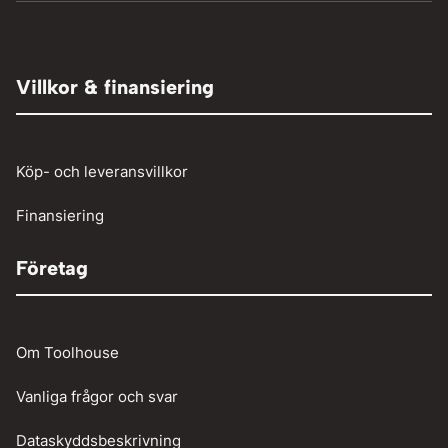
Hydraulpressar
TIG-svetsning
Elaggregat
Tryckluft övrigt
Adaptrar
Övrigt
Röjsåg och trimmer
Tryckluftslang
Person och paketbil
Villkor & finansiering
Verkstadstvätt
Tunga fordon
Verktyg
Köp- och leveransvillkor
Vinschar
Finansiering
Företag
Om Toolhouse
Vanliga frågor och svar
Dataskyddsbeskrivning