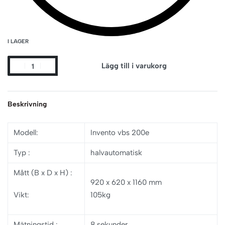
I LAGER
Lägg till i varukorg
Beskrivning
Modell
:
Invento vbs 200e
Typ
:
halvautomatisk
Mått (B x D x H)
:
920 x 620 x 1160 mm
Vikt:
105kg
Mätningstid
:
8 sekunder