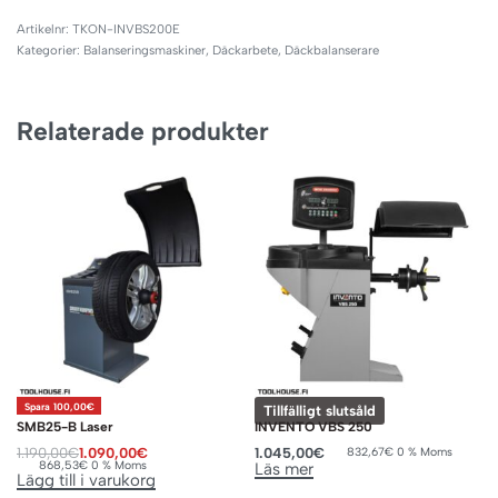
TKON-INVBS200E
Kategorier:
Balanseringsmaskiner
,
Däckarbete
,
Däckbalanserare
Relaterade produkter
Spara 100,00€
Tillfälligt slutsåld
SMB25-B Laser
INVENTO VBS 250
1.190,00
€
1.090,00
€
1.045,00
€
832,67
€
0 % Moms
868,53
€
0 % Moms
Läs mer
Lägg till i varukorg