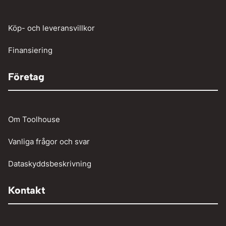
Tunga fordon
Verktyg
Köp- och leveransvillkor
Vinschar
Finansiering
Företag
Om Toolhouse
Vanliga frågor och svar
Dataskyddsbeskrivning
Kontakt