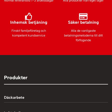
Normal leveranstid 1-3 arbetsdagar
Alla produkter från eget lager
Inhemsk betjäning
Säker betalning
Finskt familjeföretag och
Alla de vanligaste
kompetent kundservice
betalningsmetoderna till ditt
förfogande
Produkter
Däckarbete
Balanseringsmaskiner