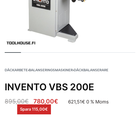
DÄCKARBETE
›
BALANSERINGSMASKINER
›
DÄCKBALANSERARE
INVENTO VBS 200E
895,00
€
780,00
€
621,51
€
0 % Moms
Spara 115,00€