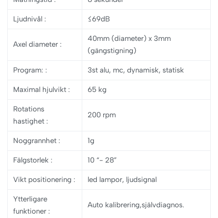
Ljudnivål
:
≤69dB
40mm (diameter) x 3mm
Axel diameter
:
(gängstigning)
Program:
:
3st alu, mc, dynamisk, statisk
Maximal hjulvikt
:
65 kg
Rotations
200 rpm
hastighet
:
Noggrannhet
:
1g
Fälgstorlek
:
10 “- 28”
Vikt positionering
:
led lampor, ljudsignal
Ytterligare
Auto kalibrering,självdiagnos.
funktioner
: