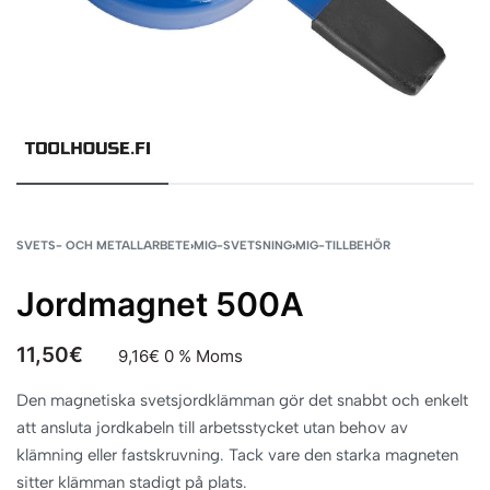
SVETS- OCH METALLARBETE
›
MIG-SVETSNING
›
MIG-TILLBEHÖR
Jordmagnet 500A
11,50
€
9,16
€
0 % Moms
Den magnetiska svetsjordklämman gör det snabbt och enkelt
att ansluta jordkabeln till arbetsstycket utan behov av
klämning eller fastskruvning. Tack vare den starka magneten
sitter klämman stadigt på plats.