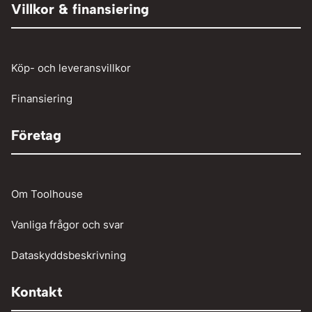
Person och paketbil
Villkor & finansiering
Verkstadstvätt
Tunga fordon
Verktyg
Köp- och leveransvillkor
Vinschar
Finansiering
Företag
Om Toolhouse
Vanliga frågor och svar
Dataskyddsbeskrivning
Kontakt