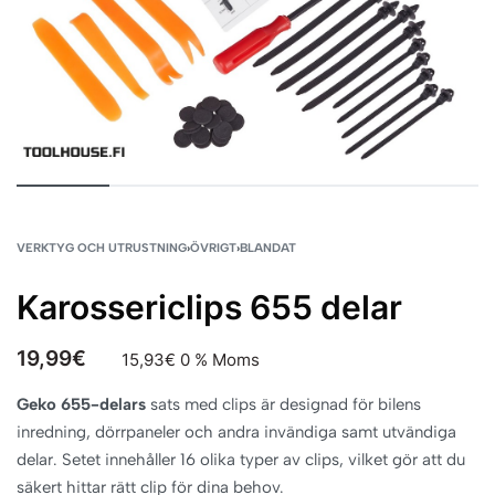
VERKTYG OCH UTRUSTNING
›
ÖVRIGT
›
BLANDAT
Karossericlips 655 delar
19,99
€
15,93
€
0 % Moms
Geko 655-delars
sats med clips är designad för bilens
inredning, dörrpaneler och andra invändiga samt utvändiga
delar. Setet innehåller 16 olika typer av clips, vilket gör att du
säkert hittar rätt clip för dina behov.