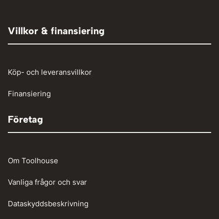
Tryckluft övrigt
Adaptrar
Övrigt
Röjsåg och trimmer
Tryckluftslang
Person och paketbil
Villkor & finansiering
Verkstadstvätt
Tunga fordon
Verktyg
Köp- och leveransvillkor
Vinschar
Finansiering
Företag
Om Toolhouse
Vanliga frågor och svar
Dataskyddsbeskrivning