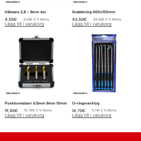
Hålstans 2,8 – 8mm 6st
Snabbtving 400x100mm
4,55
€
43,50
€
3,63
€
0 % Moms
34,66
€
0 % Moms
Lägg till i varukorg
Lägg till i varukorg
Punktsvetsborr 6.5mm 8mm 10mm
O-ringsverktyg
19,80
€
14,70
€
15,78
€
0 % Moms
11,71
€
0 % Moms
Lägg till i varukorg
Lägg till i varukorg