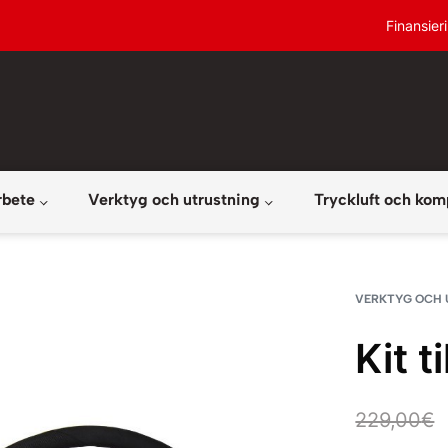
Finansier
rbete
Verktyg och utrustning
Tryckluft och kom
VERKTYG OCH 
Kit t
229,00
€