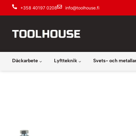
+358 40197 0208
info@toolhouse.fi
Däckarbete
Lyftteknik
Svets- och metalla