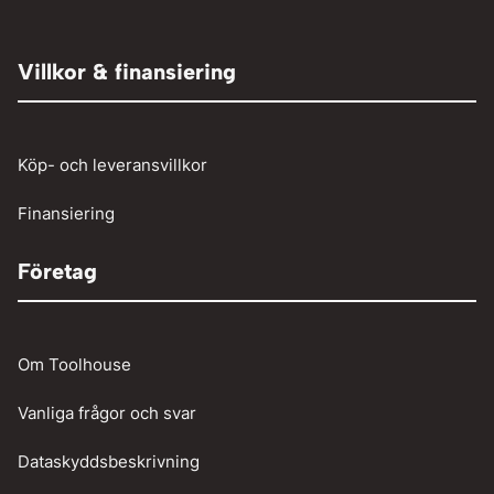
Tryckluft övrigt
Adaptrar
Övrigt
Röjsåg och trimmer
Tryckluftslang
Person och paketbil
Villkor & finansiering
Verkstadstvätt
Tunga fordon
Verktyg
Köp- och leveransvillkor
Vinschar
Finansiering
Företag
Om Toolhouse
Vanliga frågor och svar
Dataskyddsbeskrivning