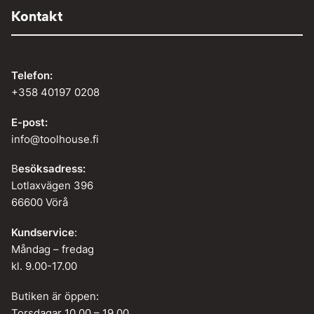
Kontakt
Telefon:
+358 40197 0208
E-post:
info@toolhouse.fi
B
esöksadress:
Lotlaxvägen 396
66600 Vörå
Kundservice
:
Måndag – fredag
kl. 9.00-17.00
Butiken är öppen:
Torsdagar 10.00 – 19.00.