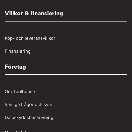
Övrigt
Röjsåg och trimmer
Tryckluftslang
Person och paketbil
Villkor & finansiering
Verkstadstvätt
Tunga fordon
Verktyg
Köp- och leveransvillkor
Vinschar
Finansiering
Företag
Om Toolhouse
Vanliga frågor och svar
Dataskyddsbeskrivning