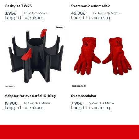
Gashylsa TW25
Svetsmask automatisk
3,95
€
45,00
€
3,15
€
0 % Moms
35,86
€
0 % Moms
Lägg till i varukorg
Lägg till i varukorg
Adapter för svetstråd 15-18kg
Svetshandskar
15,90
€
7,90
€
12,67
€
0 % Moms
6,29
€
0 % Moms
Lägg till i varukorg
Lägg till i varukorg