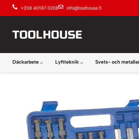
+358 40197 0208
info@toolhouse.fi
Däckarbete
Lyftteknik
Svets- och metalla