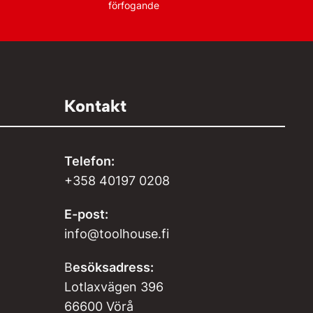
förfogande
Kontakt
Telefon:
+358 40197 0208
E-post:
info@toolhouse.fi
B
esöksadress:
Lotlaxvägen 396
66600 Vörå