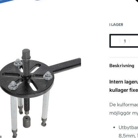
I LAGER
Beskrivning
Intern lager
kullager fix
De kulformad
möjliggör my
Utbytbar
8,5mm, 