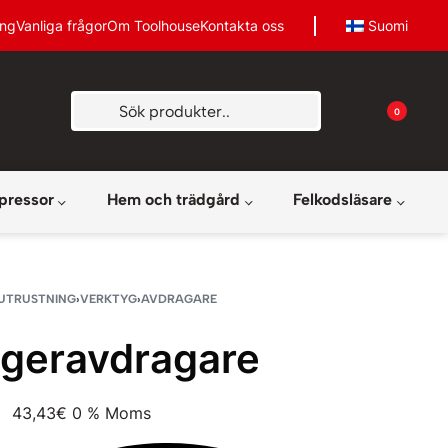
ing
Vanliga frågor
Om Toolhouse
Kontakta oss
Suomi
0
pressor
Hem och trädgård
Felkodsläsare
UTRUSTNING
›
VERKTYG
›
AVDRAGARE
ageravdragare
43,43
€
0 % Moms