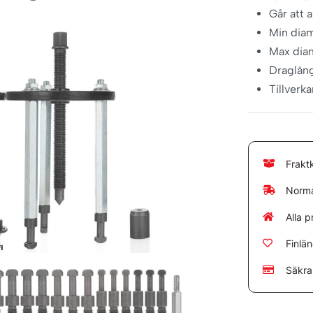
Går att 
Min dia
Max dia
Draglän
Tillverk
Frakt
Norma
Alla p
Finlä
Säkra