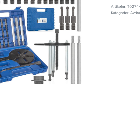
T0274
Kategorier:
Avdra