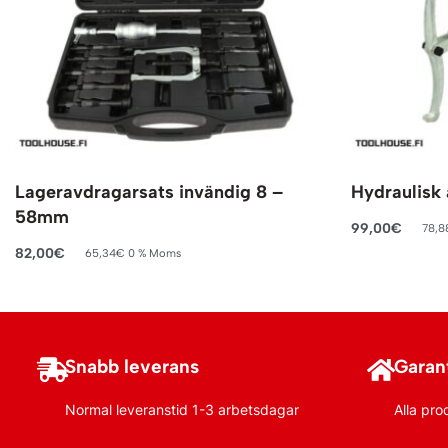
Lageravdragarsats invändig 8 –
Hydraulisk
58mm
99,00
€
78,8
Lägg till i va
82,00
€
65,34
€
0 % Moms
Lägg till i varukorg
Snabb leverans
Garant
Normal leveranstid 1-3 arbetsdagar
Alla pro