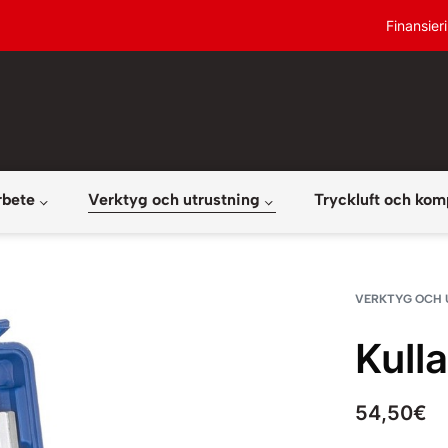
Finansier
rbete
Verktyg och utrustning
Tryckluft och kom
VERKTYG OCH 
Kull
54,50
€