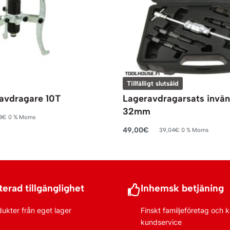
Tillfälligt slutsåld
 avdragare 10T
Lageravdragarsats invän
32mm
8
€
0 % Moms
rukorg
49,00
€
39,04
€
0 % Moms
Läs mer
erad tillgänglighet
Inhemsk betjäning
dukter från eget lager
Finskt familjeföretag och
kundservice