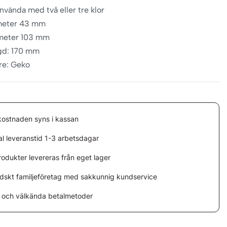
använda med två eller tre klor
meter 43 mm
meter 103 mm
gd: 170 mm
are: Geko
kostnaden syns i kassan
l leveranstid 1-3 arbetsdagar
rodukter levereras från eget lager
ndskt familjeföretag med sakkunnig kundservice
 och välkända betalmetoder