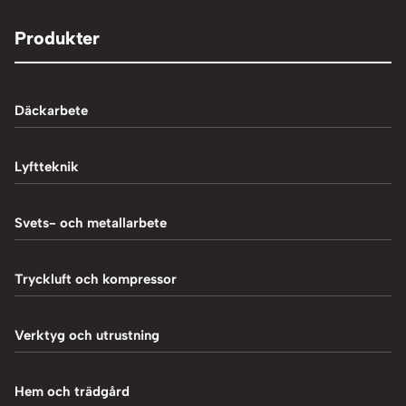
Produkter
Däckarbete
Balanseringsmaskiner
Lyftteknik
Balanseringsvikter
1-Pelarlyft
Svets- och metallarbete
Chockluftare
2-Pelarlyft
Induktionsvärmare
Tryckluft och kompressor
Däckmaskiner
4-Pelarlyft
Metallbearbetning
Däckreparation
Blästring
Verktyg och utrustning
Saxlyft - Låglyft
MIG-svetsning
Däcksskärare
Kompressorer
Batteriladdare
Hem och trädgård
Plasmaskärning
Däckventiler