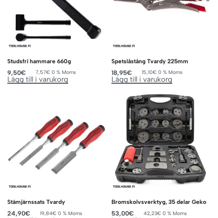
Studsfri hammare 660g
Spetslåstång Tvardy 225mm
9,50
€
18,95
€
7,57
€
0 % Moms
15,10
€
0 % Moms
Lägg till i varukorg
Lägg till i varukorg
Stämjärnssats Tvardy
Bromskolvsverktyg, 35 delar Geko
24,90
€
53,00
€
19,84
€
0 % Moms
42,23
€
0 % Moms