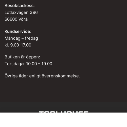
B
esöksadress:
Lotlaxvägen 396
66600 Vörå
Kundservice
:
Måndag – fredag
kl. 9.00-17.00
Butiken är öppen:
Torsdagar 10.00 – 19.00.
Övriga tider enligt överenskommelse.
Web design by
BAMM!
Lägg till i varukorg