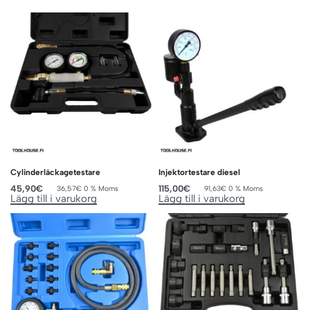
Cylinderläckagetestare
Injektortestare diesel
45,90
€
115,00
€
36,57
€
0 % Moms
91,63
€
0 % Moms
Lägg till i varukorg
Lägg till i varukorg