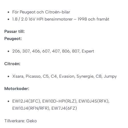
För Peugeot och Citroën-bilar
1.8 / 2.0 16V HPI bensinmotorer – 1998 och framåt
Passar till:
Peugeot:
206, 307, 406, 607, 407, 806, 807, Expert
Citroën:
Xsara, Picasso, C5, C4, Evasion, Synergie, C8, Jumpy
Motorkoder:
EW12J4(3FC), EW10D-HPI(RLZ), EW10J4S(RFK),
EW10J4(RFN/RFR), EW7J4(6FZ)
Tillverkare: Geko