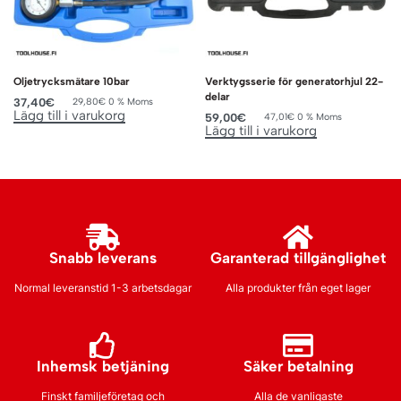
Oljetrycksmätare 10bar
Verktygsserie för generatorhjul 22-
delar
37,40
€
29,80
€
0 % Moms
Lägg till i varukorg
59,00
€
47,01
€
0 % Moms
Lägg till i varukorg
Snabb leverans
Garanterad tillgänglighet
Normal leveranstid 1-3 arbetsdagar
Alla produkter från eget lager
Inhemsk betjäning
Säker betalning
Finskt familjeföretag och
Alla de vanligaste