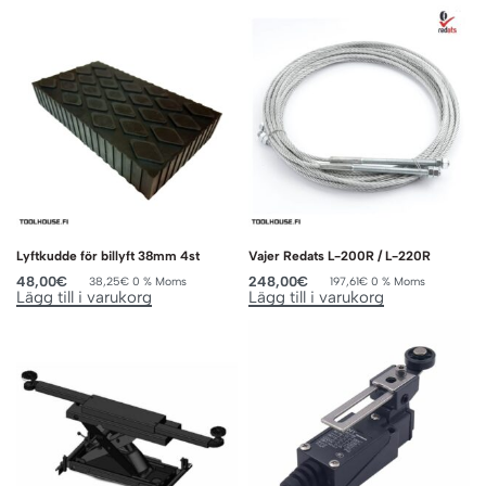
Lyftkudde för billyft 38mm 4st
Vajer Redats L-200R / L-220R
48,00
€
248,00
€
38,25
€
0 % Moms
197,61
€
0 % Moms
Lägg till i varukorg
Lägg till i varukorg