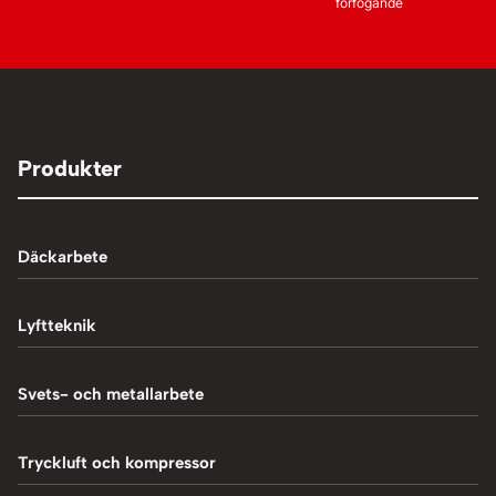
förfogande
Produkter
Däckarbete
Balanseringsmaskiner
Lyftteknik
Balanseringsvikter
1-Pelarlyft
Svets- och metallarbete
Chockluftare
2-Pelarlyft
Induktionsvärmare
Tryckluft och kompressor
Däckmaskiner
4-Pelarlyft