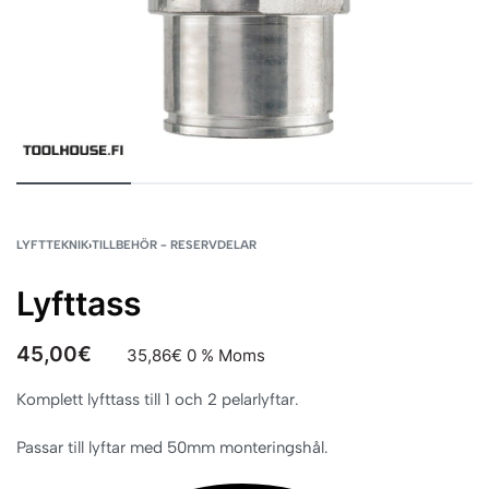
LYFTTEKNIK
›
TILLBEHÖR - RESERVDELAR
Lyfttass
45,00
€
35,86
€
0 % Moms
Komplett lyfttass till 1 och 2 pelarlyftar.
Passar till lyftar med 50mm monteringshål.