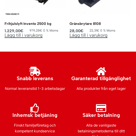
Frihjulslyft Invento 2500 kg
Gränsbrytare 8108
1.229,00
€
28,00
€
979,28
€
0 % Moms
22,31
€
0 % Moms
Lägg till i varukorg
Lägg till i varukorg
Snabb leverans
Garanterad tillgänglighet
Normal leveranstid 1-3 arbetsdagar
Alla produkter från eget lager
Inhemsk betjäning
Säker betalning
Finskt familjeföretag och
Alla de vanligaste
kompetent kundservice
betalningsmetoderna till ditt