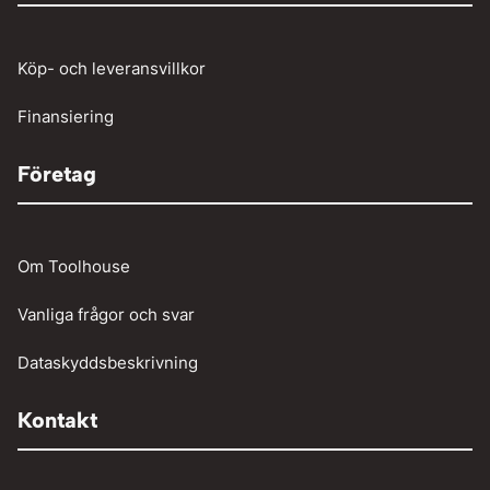
Tunga fordon
Verktyg
Köp- och leveransvillkor
Vinschar
Finansiering
Företag
Om Toolhouse
Vanliga frågor och svar
Dataskyddsbeskrivning
Kontakt