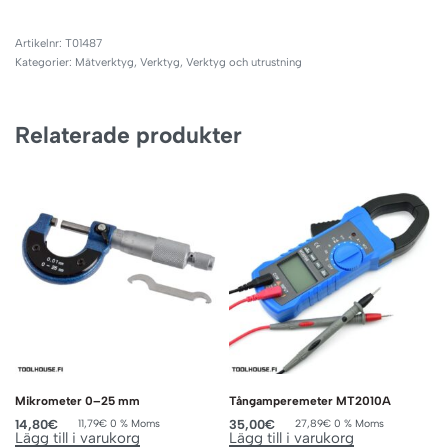
T01487
Kategorier:
Mätverktyg
,
Verktyg
,
Verktyg och utrustning
Relaterade produkter
Mikrometer 0–25 mm
Tångamperemeter MT2010A
14,80
€
35,00
€
11,79
€
0 % Moms
27,89
€
0 % Moms
Lägg till i varukorg
Lägg till i varukorg