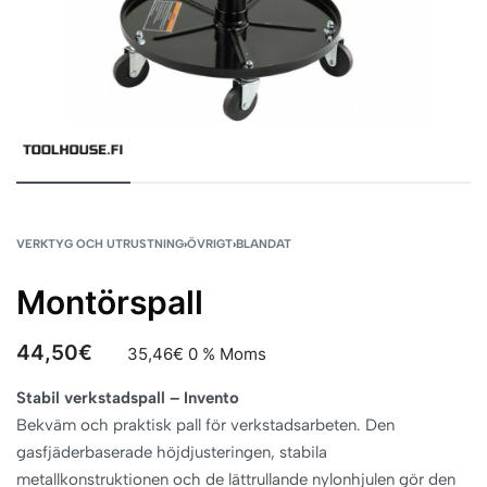
VERKTYG OCH UTRUSTNING
›
ÖVRIGT
›
BLANDAT
Montörspall
44,50
€
35,46
€
0 % Moms
Stabil verkstadspall – Invento
Bekväm och praktisk pall för verkstadsarbeten. Den
gasfjäderbaserade höjdjusteringen, stabila
metallkonstruktionen och de lättrullande nylonhjulen gör den