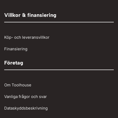
Adaptrar
Övrigt
Röjsåg och trimmer
Tryckluftslang
Person och paketbil
Villkor & finansiering
Verkstadstvätt
Tunga fordon
Verktyg
Köp- och leveransvillkor
Vinschar
Finansiering
Företag
Om Toolhouse
Vanliga frågor och svar
Dataskyddsbeskrivning