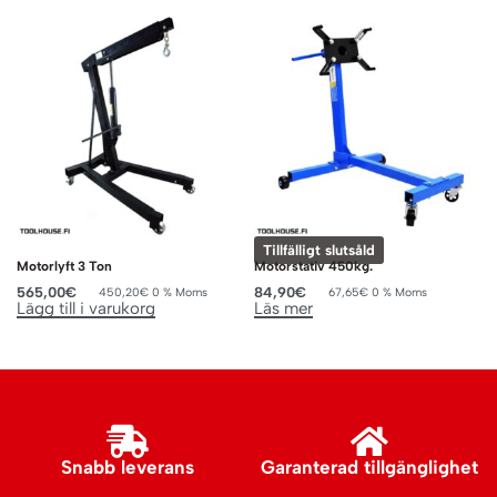
Tillfälligt slutsåld
Motorlyft 3 Ton
Motorstativ 450kg.
565,00
€
84,90
€
450,20
€
0 % Moms
67,65
€
0 % Moms
Lägg till i varukorg
Läs mer
Snabb leverans
Garanterad tillgänglighet