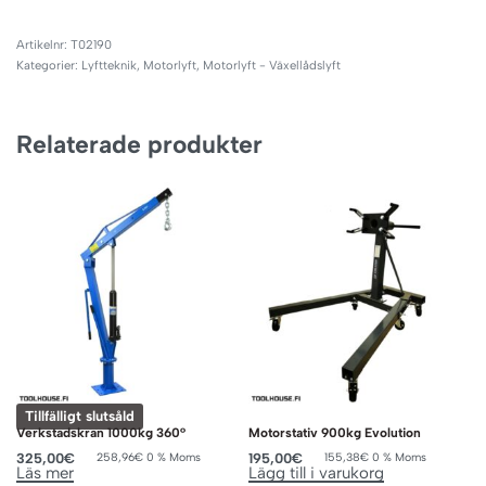
T02190
Kategorier:
Lyftteknik
,
Motorlyft
,
Motorlyft - Växellådslyft
Relaterade produkter
Tillfälligt slutsåld
Verkstadskran 1000kg 360°
Motorstativ 900kg Evolution
325,00
€
195,00
€
258,96
€
0 % Moms
155,38
€
0 % Moms
Läs mer
Lägg till i varukorg