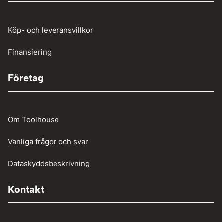
Tunga fordon
Verktyg
Köp- och leveransvillkor
Vinschar
Finansiering
Företag
Om Toolhouse
Vanliga frågor och svar
Dataskyddsbeskrivning
Kontakt