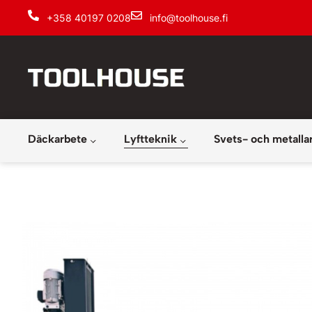
+358 40197 0208
info@toolhouse.fi
Däckarbete
Lyftteknik
Svets- och metalla