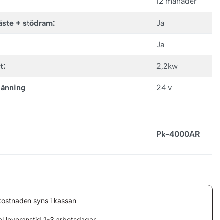
12 månader
fäste + stödram:
Ja
Ja
t:
2,2kw
änning
24 v
Pk-4000AR
kostnaden syns i kassan
l leveranstid 1-3 arbetsdagar