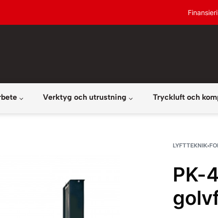
Finansier
rbete
Verktyg och utrustning
Tryckluft och kom
LYFTTEKNIK
›
FO
PK-4
golv