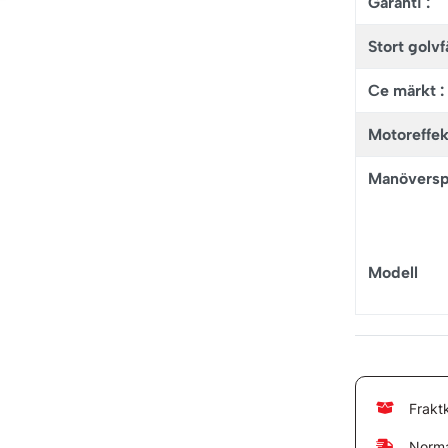
Garanti :
Stort golv
Ce märkt :
Motoreffek
Manöversp
Modell
Frakt
Norma