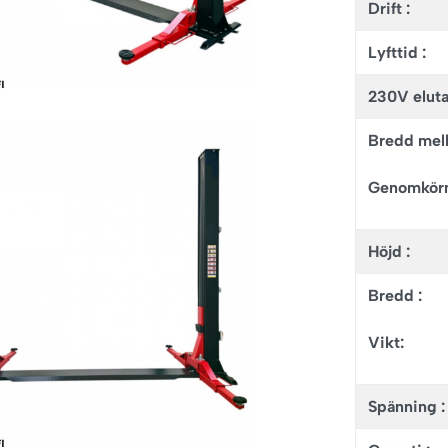
Drift :
Lyfttid :
230V eluta
Bredd mell
Genomkörn
Höjd :
Bredd :
Vikt:
Spänning :