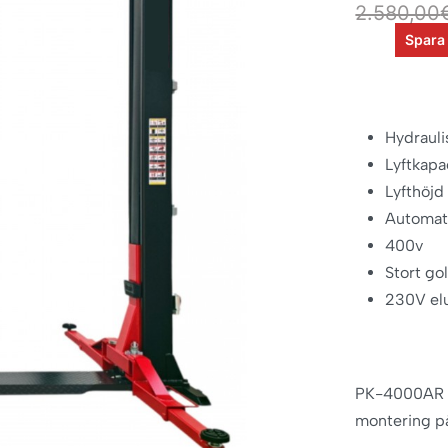
2.580,00
Spara
Hydraulis
Lyftkapa
Lyfthöjd
Automati
400v
Stort go
230V el
PK-4000AR 2
montering på