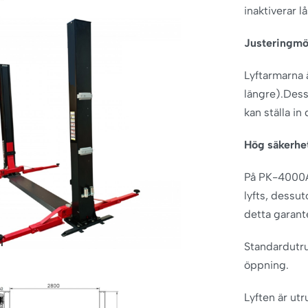
inaktiverar 
Justeringmö
Lyftarmarna 
längre).Dess
kan ställa in
Hög säkerhe
På PK-4000A
lyfts, dessu
detta garant
Standardutr
öppning.
Lyften är u