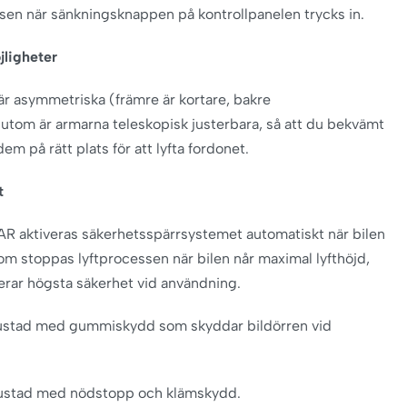
låsen när sänkningsknappen på kontrollpanelen trycks in.
jligheter
är asymmetriska (främre är kortare, bakre
utom är armarna teleskopisk justerbara, så att du bekvämt
 dem på rätt plats för att lyfta fordonet.
t
R aktiveras säkerhetsspärrsystemet automatiskt när bilen
tom stoppas lyftprocessen när bilen når maximal lyfthöjd,
erar högsta säkerhet vid användning.
ustad med gummiskydd som skyddar bildörren vid
trustad med nödstopp och klämskydd.