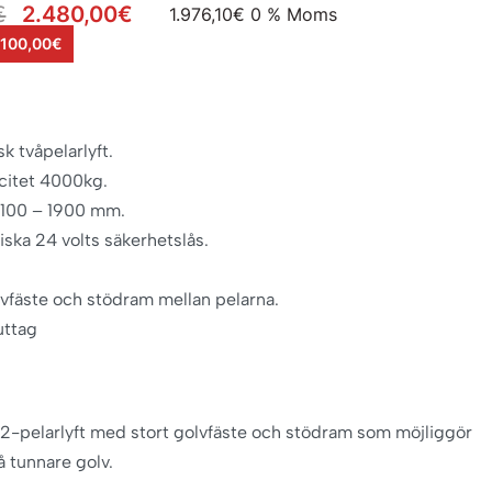
€
2.480,00
€
1.976,10
€
0 % Moms
 100,00€
k tvåpelarlyft.
citet 4000kg.
 100 – 1900 mm.
ska 24 volts säkerhetslås.
lvfäste och stödram mellan pelarna.
uttag
-pelarlyft med stort golvfäste och stödram som möjliggör
 tunnare golv.