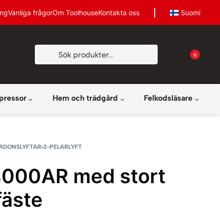
ing
Vanliga frågor
Om Toolhouse
Kontakta oss
Suomi
0
pressor
Hem och trädgård
Felkodsläsare
RDONSLYFTAR
›
2-PELARLYFT
000AR med stort
fäste