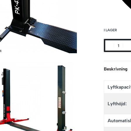
I LAGER
Beskrivning
Lyftkapacit
Lyfthöjd:
Automatisk