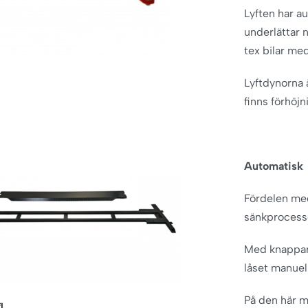
Lyften har a
underlättar n
tex bilar me
Lyftdynorna 
finns förhöjn
Automatisk
Fördelen med
sänkprocess
Med knapparn
låset manuell
På den här m