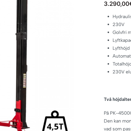
3.290,00
Hydraulis
230V
Golvfri 
Lyftkapa
Lyfthöj
Automati
Totalhö
230V el
Två höjdalte
På PK-4500G 
Den kan mon
vad som pass