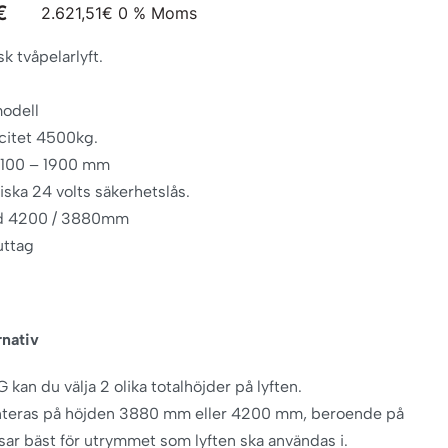
€
2.621,51
€
0 % Moms
k tvåpelarlyft.
modell
citet 4500kg.
d 100 – 1900 mm
ska 24 volts säkerhetslås.
jd 4200 / 3880mm
uttag
rnativ
kan du välja 2 olika totalhöjder på lyften.
teras på höjden 3880 mm eller 4200 mm, beroende på
ar bäst för utrymmet som lyften ska användas i.