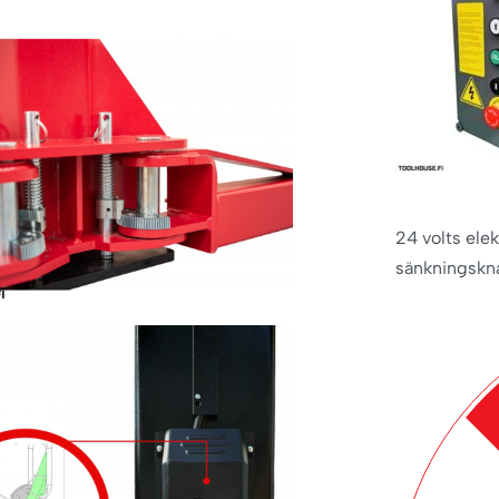
24 volts ele
sänkningskna