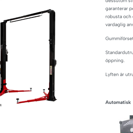
dessutom sto
garanterar p
robusta och 
vardaglig an
Gummiförsett
Standardutr
öppning.
Lyften är u
Automatisk