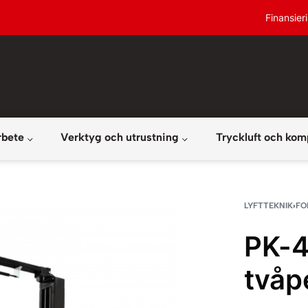
Finansier
rbete
Verktyg och utrustning
Tryckluft och kom
LYFTTEKNIK
›
FO
PK-4
tvåp