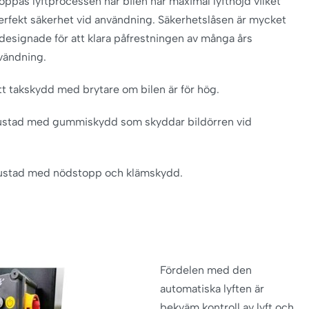
ppas lyftprocessen när bilen når maximal lyfthöjd vilket
erfekt säkerhet vid användning. Säkerhetslåsen är mycket
designade för att klara påfrestningen av många års
vändning.
 takskydd med brytare om bilen är för hög.
ustad med gummiskydd som skyddar bildörren vid
trustad med nödstopp och klämskydd.
Fördelen med den
automatiska lyften är
bekväm kontroll av lyft och