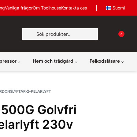
ing
Vanliga frågor
Om Toolhouse
Kontakta oss
Suomi
0
pressor
Hem och trädgård
Felkodsläsare
RDONSLYFTAR
›
2-PELARLYFT
500G Golvfri
elarlyft 230v