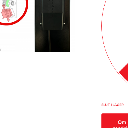
SLUT I LAGER
Om p