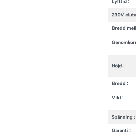
Lyfttid :
230V eluta
Bredd mell
Genomkörn
Höjd :
Bredd :
Vikt:
Spänning :
Garanti :