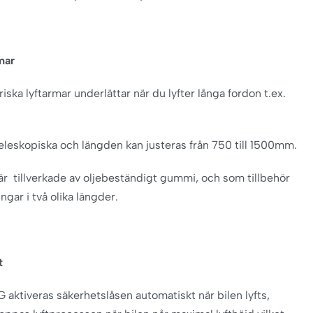
mar
ska lyftarmar underlättar när du lyfter långa fordon t.ex.
eleskopiska och längden kan justeras från 750 till 1500mm.
är tillverkade av oljebeständigt gummi, och som tillbehör
ingar i två olika längder.
t
aktiveras säkerhetslåsen automatiskt när bilen lyfts,