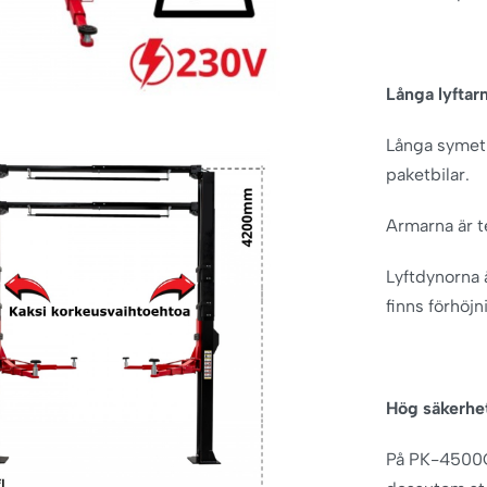
Långa lyftar
Långa symetri
paketbilar.
Armarna är t
Lyftdynorna 
finns förhöjn
Hög säkerhe
På PK-4500G 