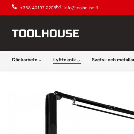
+358 40197 0208
info@toolhouse.fi
Däckarbete
Lyftteknik
Svets- och metalla