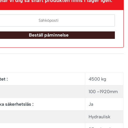
ar vi dig så snart produkten finns i lager igen.
Beställ påminnelse
et :
4500 kg
100 –1920mm
a säkerhetslås :
Ja
Hydraulisk