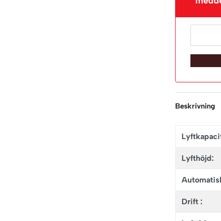
meddel
Beskrivning
Lyftkapacit
Lyfthöjd:
Automatisk
Drift :