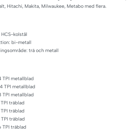
t, Hitachi, Makita, Milwaukee, Metabo med flera.
: HCS-kolstål
tion: bi-metall
ingsområde: trä och metall
14 TPI metallblad
24 TPI metallblad
18 TPI metallblad
 TPI träblad
 TPI träblad
 TPI träblad
6 TPI träblad