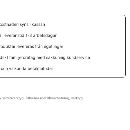
kostnaden syns i kassan
l leveranstid 1-3 arbetsdagar
rodukter levereras från eget lager
ndskt familjeföretag med sakkunnig kundservice
 och välkända betalmetoder
4
h batteriverktyg
,
Tillbehör metallbearbetning
,
Verktyg