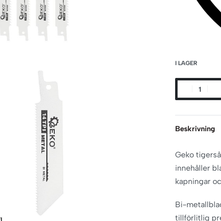
I LAGER
Beskrivning
Geko tigerså
innehåller b
kapningar och
Bi-metallbla
tillförlitlig