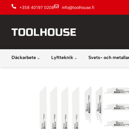
+358 40197 0208
info@toolhouse.fi
Däckarbete
Lyftteknik
Svets- och metalla