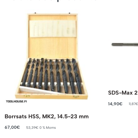
SDS-Max 2
14,90
€
11,87
Lägg till i va
Borrsats HSS, MK2, 14.5-23 mm
67,00
€
53,39
€
0 % Moms
Lägg till i varukorg