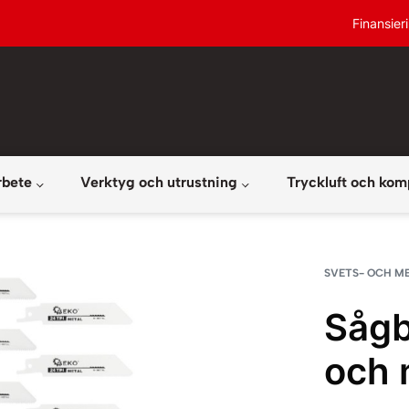
Finansier
rbete
Verktyg och utrustning
Tryckluft och kom
SVETS- OCH M
Sågb
och 