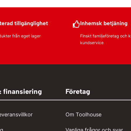
erad tillgänglighet
Inhemsk betjäning
dukter från eget lager
Finskt familjeföretag och
kundservice
& finansiering
Företag
everansvillkor
Om Toolhouse
ng
Vanliga frågor och svar