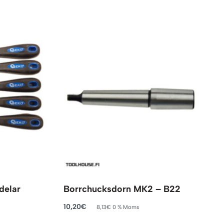
delar
Borrchucksdorn MK2 – B22
10,20
€
8,13
€
0 % Moms
Lägg till i varukorg