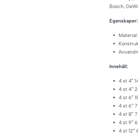
Bosch, DeWal
Egenskaper:
Material
Konstruk
Användn
Innehåll:
4 st 4″ 
4 st 4″ 
4 st 6″ 
4 st 6″ 7
4 st 8″ 7
4 st 9″ 6
4 st 12″ 