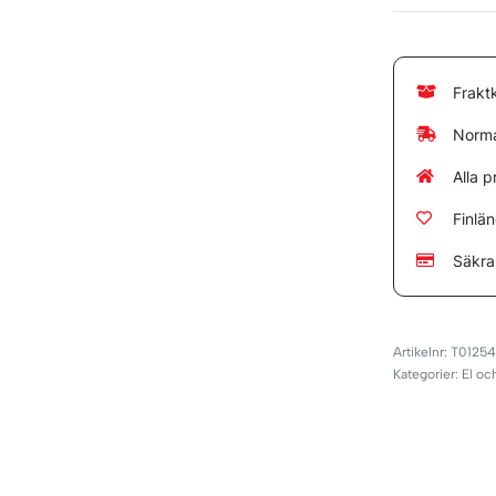
Frakt
Norma
Alla p
Finlä
Säkra
T0125
Kategorier:
El oc