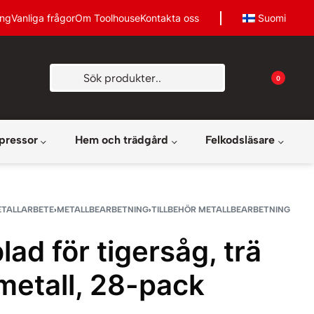
ing
Vanliga frågor
Om Toolhouse
Kontakta oss
Suomi
0
pressor
Hem och trädgård
Felkodsläsare
ETALLARBETE
›
METALLBEARBETNING
›
TILLBEHÖR METALLBEARBETNING
lad för tigersåg, trä
metall, 28-pack