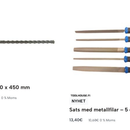
0 x 450 mm
€
0 % Moms
NYHET
rukorg
Sats med metallfilar – 5 
13,40
€
10,68
€
0 % Moms
Lägg till i varukorg