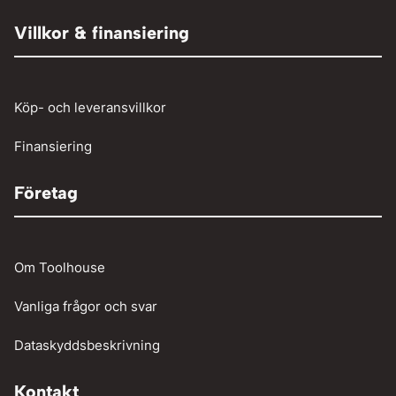
Röjsåg och trimmer
Tryckluftslang
Person och paketbil
Villkor & finansiering
Verkstadstvätt
Tunga fordon
Verktyg
Köp- och leveransvillkor
Vinschar
Finansiering
Företag
Om Toolhouse
Vanliga frågor och svar
Dataskyddsbeskrivning
Kontakt