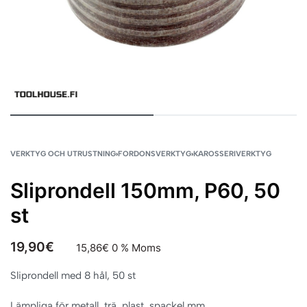
VERKTYG OCH UTRUSTNING
›
FORDONSVERKTYG
›
KAROSSERIVERKTYG
Sliprondell 150mm, P60, 50
st
19,90
€
15,86
€
0 % Moms
Sliprondell med 8 hål, 50 st
Lämpliga för metall, trä, plast, spackel mm.