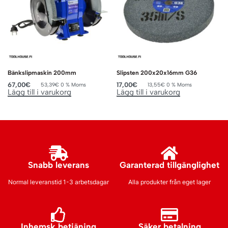
Bänkslipmaskin 200mm
Slipsten 200x20x16mm G36
67,00
€
17,00
€
53,39
€
0 % Moms
13,55
€
0 % Moms
Lägg till i varukorg
Lägg till i varukorg
Snabb leverans
Garanterad tillgänglighet
Normal leveranstid 1-3 arbetsdagar
Alla produkter från eget lager
Inhemsk betjäning
Säker betalning