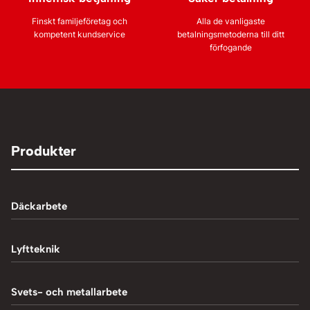
Finskt familjeföretag och
Alla de vanligaste
kompetent kundservice
betalningsmetoderna till ditt
förfogande
Produkter
Däckarbete
Balanseringsmaskiner
Lyftteknik
Balanseringsvikter
1-Pelarlyft
Svets- och metallarbete
Chockluftare