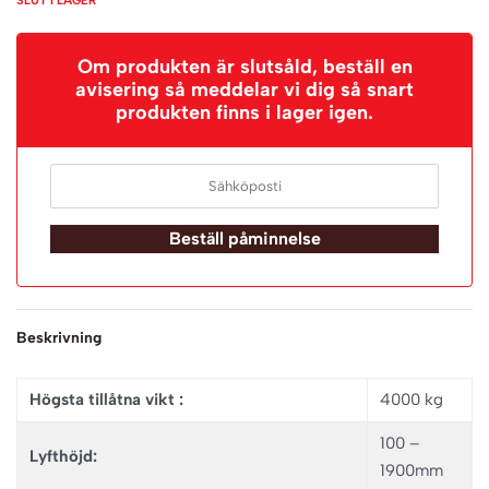
Om produkten är slutsåld, beställ en
avisering så meddelar vi dig så snart
produkten finns i lager igen.
Beställ påminnelse
Beskrivning
Högsta tillåtna vikt :
4000 kg
100 –
Lyfthöjd:
1900mm