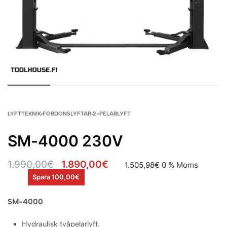
LYFTTEKNIK
›
FORDONSLYFTAR
›
2-PELARLYFT
SM-4000 230V
1.990,00
€
1.890,00
€
1.505,98
€
0 % Moms
Spara 100,00€
SM-4000
Hydraulisk tvåpelarlyft.