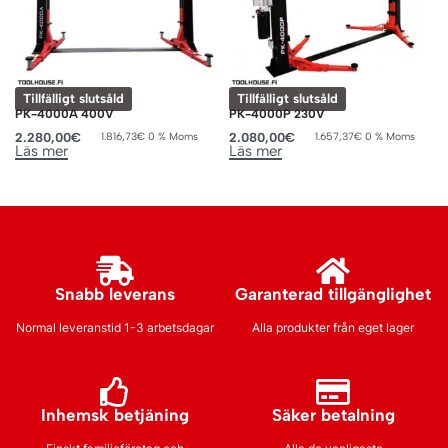
Tillfälligt slutsåld
Tillfälligt slutsåld
PK-4000A 400V
PK-4000P 230V
2.280,00
€
2.080,00
€
1.816,73
€
0 % Moms
1.657,37
€
0 % Moms
Läs mer
Läs mer
Snabb leverans
Garanterad tillgänglighet
Normal leveranstid 1-3 arbetsdagar
Alla produkter från eget lager
Inhemsk betjäning
Säker betalning