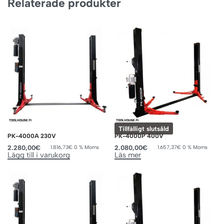
Relaterade produkter
Tillfälligt slutsåld
PK-4000A 230V
PK-4000P 400V
2.280,00
€
2.080,00
€
1.816,73
€
0 % Moms
1.657,37
€
0 % Moms
Lägg till i varukorg
Läs mer