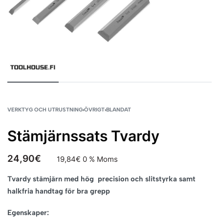
VERKTYG OCH UTRUSTNING
›
ÖVRIGT
›
BLANDAT
Stämjärnssats Tvardy
24,90
€
19,84
€
0 % Moms
Tvardy stämjärn med hög precision och slitstyrka samt
halkfria handtag för bra grepp
Egenskaper: