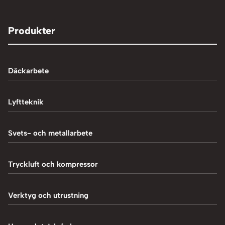
Produkter
Däckarbete
Balanseringsmaskiner
Lyftteknik
Balanseringsvikter
1-Pelarlyft
Svets- och metallarbete
Chockluftare
2-Pelarlyft
Induktionsvärmare
Tryckluft och kompressor
Däckmaskiner
4-Pelarlyft
Metallbearbetning
Däckreparation
Blästring
Verktyg och utrustning
Saxlyft - Låglyft
MIG-svetsning
Däcksskärare
Kompressorer
Batteriladdare