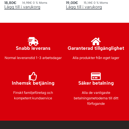
18,80
€
19,00
€
14,98
€
0 % Moms
15,14
€
0 % Moms
Lägg till i varukorg
Lägg till i varukorg
Snabb leverans
Garanterad tillgänglighet
Normal leveranstid 1-3 arbetsdagar
Alla produkter från eget lager
Inhemsk betjäning
Säker betalning
Finskt familjeföretag och
Alla de vanligaste
kompetent kundservice
betalningsmetoderna till ditt
förfogande