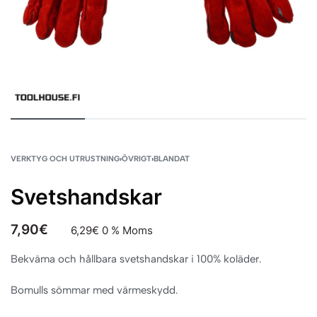
VERKTYG OCH UTRUSTNING
›
ÖVRIGT
›
BLANDAT
Svetshandskar
7,90
€
6,29
€
0 % Moms
Bekväma och hållbara svetshandskar i 100% koläder.
Bomulls sömmar med värmeskydd.