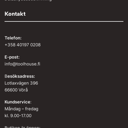
Kontakt
Telefon:
+358 40197 0208
E-post:
info@toolhouse.fi
B
esöksadress:
Lotlaxvägen 396
66600 Vörå
Kundservice
:
Måndag – fredag
kl. 9.00-17.00
Butiken är öppen: