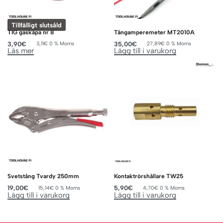
Tillfälligt slutsåld
TIG gaskåpa nr 8
Tångamperemeter MT2010A
3,90
€
35,00
€
3,11
€
0 % Moms
27,89
€
0 % Moms
Läs mer
Lägg till i varukorg
Svetstång Tvardy 250mm
Kontaktrörshållare TW25
19,00
€
5,90
€
15,14
€
0 % Moms
4,70
€
0 % Moms
Lägg till i varukorg
Lägg till i varukorg