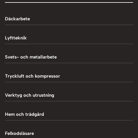
Däckarbete
Balanseringsmaskiner
Lyftteknik
Balanseringsvikter
1-Pelarlyft
Svets- och metallarbete
Chockluftare
2-Pelarlyft
Induktionsvärmare
Tryckluft och kompressor
Däckmaskiner
4-Pelarlyft
Metallbearbetning
Däckreparation
Blästring
Verktyg och utrustning
Saxlyft - Låglyft
MIG-svetsning
Däcksskärare
Kompressorer
Batteriladdare
Hem och trädgård
Plasmaskärning
Däckventiler
Luftpåfyllare
Fordonsverktyg
Svetstillbehör
Tillbehör och verktyg
Vedklyvar
Felkodsläsare
Mutterdragare