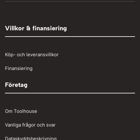
Hydraulpressar
TIG-svetsning
Elaggregat
Tryckluft övrigt
Adaptrar
Övrigt
Röjsåg och trimmer
Tryckluftslang
Person och paketbil
Villkor & finansiering
Verkstadstvätt
Tunga fordon
Verktyg
Köp- och leveransvillkor
Vinschar
Finansiering
Företag
Om Toolhouse
Vanliga frågor och svar
Dataskyddsbeskrivning