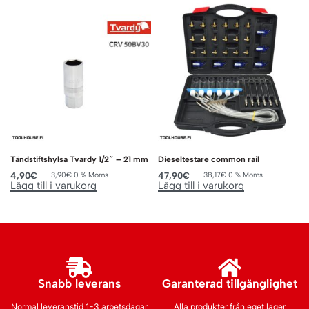
Tändstiftshylsa Tvardy 1/2″ – 21 mm
Dieseltestare common rail
4,90
€
47,90
€
3,90
€
0 % Moms
38,17
€
0 % Moms
Lägg till i varukorg
Lägg till i varukorg
Snabb leverans
Garanterad tillgänglighet
Normal leveranstid 1-3 arbetsdagar
Alla produkter från eget lager