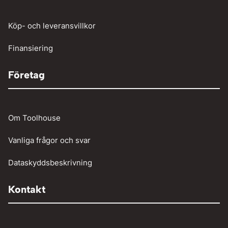
Tunga fordon
Verktyg
Köp- och leveransvillkor
Vinschar
Finansiering
Företag
Om Toolhouse
Vanliga frågor och svar
Dataskyddsbeskrivning
Kontakt