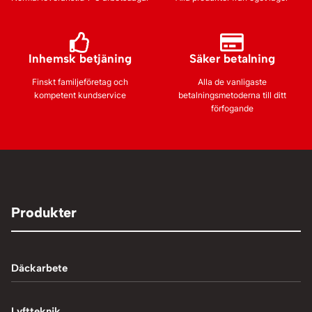
Inhemsk betjäning
Säker betalning
Finskt familjeföretag och
Alla de vanligaste
kompetent kundservice
betalningsmetoderna till ditt
förfogande
Produkter
Däckarbete
Balanseringsmaskiner
Lyftteknik