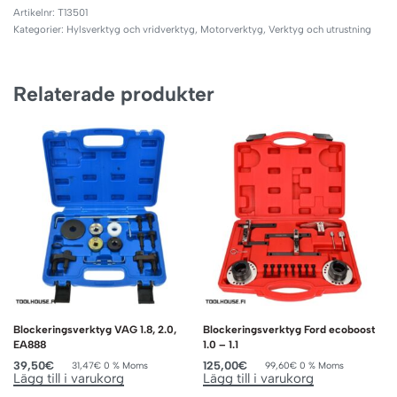
T13501
Kategorier:
Hylsverktyg och vridverktyg
,
Motorverktyg
,
Verktyg och utrustning
Relaterade produkter
Blockeringsverktyg VAG 1.8, 2.0,
Blockeringsverktyg Ford ecoboost
EA888
1.0 – 1.1
39,50
€
125,00
€
31,47
€
0 % Moms
99,60
€
0 % Moms
Lägg till i varukorg
Lägg till i varukorg