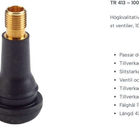
TR 413 – 10
Högkvalitati
st ventiler, 
Passar de
Tillverk
Slitstar
Ventil o
Tillverk
Tillverk
Fälghål 
Längd 