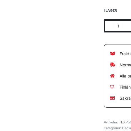
I LAGER
Frakt
Norma
Alla p
Finlä
Säkra
TEXP5
Kategorier:
Däck