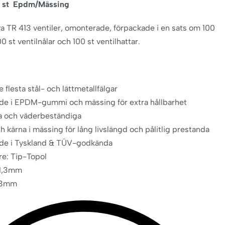
0 st Epdm/Mässing
va TR 413 ventiler, omonterade, förpackade i en sats om 100
100 st ventilnålar och 100 st ventilhattar.
 flesta stål- och lättmetallfälgar
ade i EPDM-gummi och mässing för extra hållbarhet
ka och väderbeständiga
ch kärna i mässing för lång livslängd och pålitlig prestanda
ade i Tyskland & TÜV-godkända
are: Tip-Topol
11,3mm
43mm