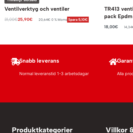
Ventilverktyg och ventiler
TR413 venti
pack Epdm
31,00
€
25,90
€
20,64
€
0 % Moms
Spara 5,10€
Läs mer
18,00
€
14,34
Lägg till i va
Snabb leverans
Garant
Normal leveranstid 1-3 arbetsdagar
Alla pro
Produktkategorier
Villkor 