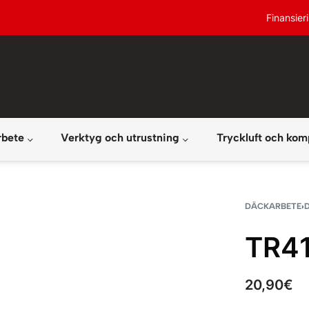
Finansier
rbete
Verktyg och utrustning
Tryckluft och kom
DÄCKARBETE
›
TR41
20,90
€