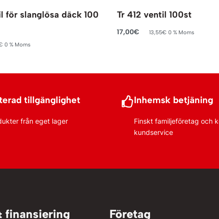
l för slanglösa däck 100
Tr 412 ventil 100st
17,00
€
13,55
€
0 % Moms
Lägg till i varukorg
€
0 % Moms
rukorg
erad tillgänglighet
Inhemsk betjäning
dukter från eget lager
Finskt familjeföretag och
kundservice
& finansiering
Företag