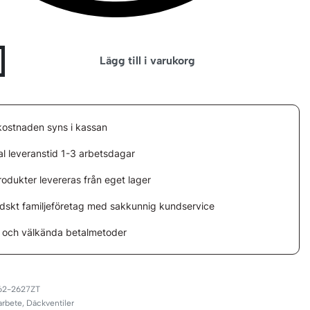
Lägg till i varukorg
kostnaden syns i kassan
l leveranstid 1-3 arbetsdagar
rodukter levereras från eget lager
ndskt familjeföretag med sakkunnig kundservice
 och välkända betalmetoder
62-2627ZT
arbete
,
Däckventiler