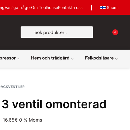
ing
Vanliga frågor
Om Toolhouse
Kontakta oss
Suomi
0
pressor
Hem och trädgård
Felkodsläsare
DÄCKVENTILER
3 ventil omonterad
16,65
€
0 % Moms