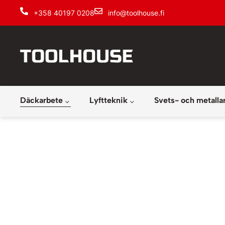
+358 40197 0208
info@toolhouse.fi
Däckarbete
Lyftteknik
Svets- och metalla