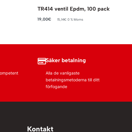
TR414 ventil Epdm, 100 pack
19,00
€
15,14
€
0 % Moms
Lägg till i varukorg
Säker betalning
 kompetent
Alla de vanligaste
betalningsmetoderna till ditt
förfogande
Kontakt