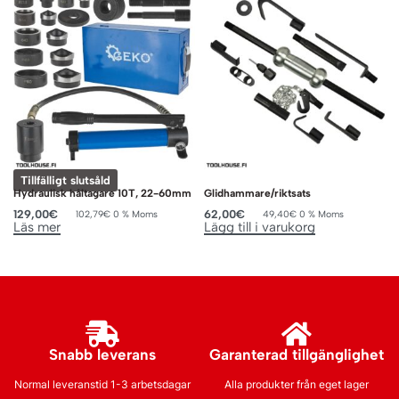
Tillfälligt slutsåld
Hydraulisk håltagare 10T, 22-60mm
Glidhammare/riktsats
129,00
€
62,00
€
102,79
€
0 % Moms
49,40
€
0 % Moms
Läs mer
Lägg till i varukorg
Snabb leverans
Garanterad tillgänglighet
Normal leveranstid 1-3 arbetsdagar
Alla produkter från eget lager