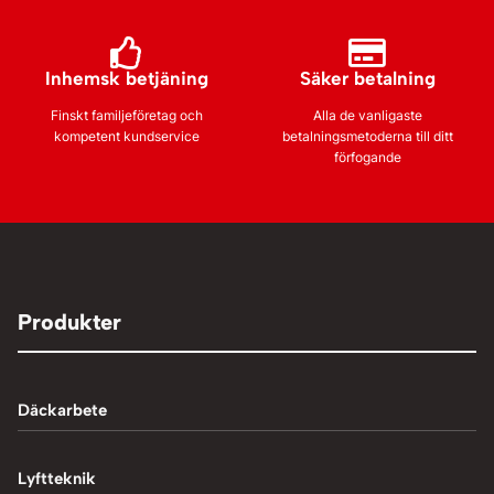
Inhemsk betjäning
Säker betalning
Finskt familjeföretag och
Alla de vanligaste
kompetent kundservice
betalningsmetoderna till ditt
förfogande
Produkter
Däckarbete
Balanseringsmaskiner
Lyftteknik